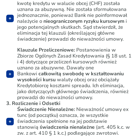
kwotę kredytu w walucie obcej (CHF) została
uznana za abuzywną. Nie została sformułowana
jednoznacznie, ponieważ Bank nie poinformował
należycie o
nieograniczonym ryzyku kursowym
i
jego potencjalnych skutkach. Sąd stwierdził, że
eliminacja tej klauzuli (określającej główne
świadczenie) prowadzi do nieważności umowy.
Klauzule Przeliczeniowe:
Postanowienia w
Zbiorze Ogólnych Zasad Kredytowania (§ 18 ust. 1
i 4) dotyczące przeliczeń kursowych również
uznano za abuzywne. Dawały one
Bankowi
całkowitą swobodę w kształtowaniu
wysokości kursu
waluty obcej oraz obciążały
Kredytobiorcę kosztami
spreadu
. Ich eliminacja,
jako dotyczących głównego świadczenia, również
prowadzi do nieważności umowy.
3. Rozliczenie i Odsetki
Świadczenie Nienależne:
Nieważność umowy
ex
tunc
(od początku) oznacza, że wszystkie
świadczenia spełnione na jej podstawie
stanowią
świadczenia nienależne
(art. 405 k.c. w
zw. z art. 410 § 1 k.c.) podlegające zwrotowi.