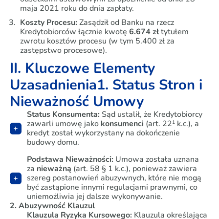
maja 2021 roku do dnia zapłaty.
Koszty Procesu:
Zasądził od Banku na rzecz
Kredytobiorców łącznie kwotę
6.674 zł
tytułem
zwrotu kosztów procesu (w tym 5.400 zł za
zastępstwo procesowe).
II. Kluczowe Elementy
Uzasadnienia
1. Status Stron i
Nieważność Umowy
Status Konsumenta:
Sąd ustalił, że Kredytobiorcy
zawarli umowę jako
konsumenci
(art. 22¹ k.c.), a
kredyt został wykorzystany na dokończenie
budowy domu.
Podstawa Nieważności:
Umowa została uznana
za
nieważną
(art. 58 § 1 k.c.), ponieważ zawiera
szereg postanowień abuzywnych, które nie mogą
być zastąpione innymi regulacjami prawnymi, co
uniemożliwia jej dalsze wykonywanie.
2. Abuzywność Klauzul
Klauzula Ryzyka Kursowego:
Klauzula określająca