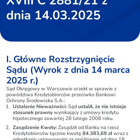
XVIII C 2881/21 z
dnia 14.03.2025
I. Główne Rozstrzygnięcie
Sądu (Wyrok z dnia 14 marca
2025 r.)
Sąd Okręgowy w Warszawie orzekł w sprawie z
powództwa Kredytobiorców przeciwko Bankowi
Ochrony Środowiska S.A.:
Ustalenie Nieważności:
Sąd
ustalił, że nie istnieje
stosunek prawny
wynikający z umowy kredytu
hipotecznego zawartej 28 lutego 2008 roku.
Zasądzenie Kwoty:
Zasądził od Banku na rzecz
Kredytobiorców łącznie kwotę
84.383,69 zł
wraz z
odsetkami ustawowymi za opóźnienie od dnia 18