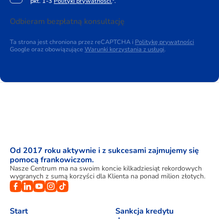
pkt. 1-3
Polityki prywatności.
*.
Odbieram bezpłatną konsultację
Ta strona jest chroniona przez reCAPTCHA i
Politykę prywatności
Google oraz obowiązujące
Warunki korzystania z usługi
.
Od 2017 roku aktywnie i z sukcesami zajmujemy się
pomocą frankowiczom.
Nasze Centrum ma na swoim koncie kilkadziesiąt rekordowych
wygranych z sumą korzyści dla Klienta na ponad milion złotych.
Start
Sankcja kredytu