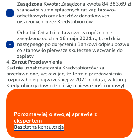
Zasądzona Kwota:
Zasądzona kwota 84.383,69 zł
stanowiła sumę spłaconych rat kapitałowo-
odsetkowych oraz kosztów dodatkowych
uiszczonych przez Kredytobiorców.
Odsetki:
Odsetki ustawowe za opóźnienie
zasądzono od dnia
18 maja 2021 r.
, tj. od dnia
następnego po doręczeniu Bankowi odpisu pozwu,
co stanowiło pierwsze skuteczne wezwanie do
zapłaty.
4. Zarzut Przedawnienia
Sąd
nie uznał
roszczenia Kredytobiorców za
przedawnione, wskazując, że termin przedawnienia
rozpoczął bieg najwcześniej w 2021 r. (data, w której
Kredytobiorcy dowiedzieli się o nieważności umowy).
Porozmawiaj o swojej sprawie z
ekspertem
Bezpłatna konsultacja