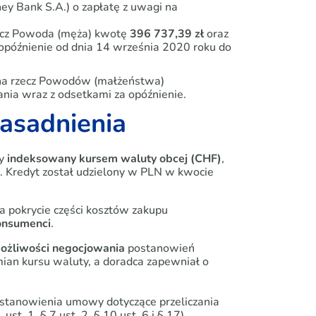
 Bank S.A.) o zapłatę z uwagi na
ecz Powoda (męża) kwotę
396 737,39 zł
oraz
późnienie od dnia 14 września 2020 roku do
na rzecz Powodów (małżeństwa)
ia wraz z odsetkami za opóźnienie.
zasadnienia
ny
indeksowany kursem waluty obcej (CHF)
,
Kredyt został udzielony w PLN w kwocie
na pokrycie części kosztów zakupu
onsumenci
.
możliwości negocjowania
postanowień
ian kursu waluty, a doradca zapewniał o
stanowienia umowy dotyczące przeliczania
st. 1, § 7 ust. 2, § 10 ust. 6 i § 17)