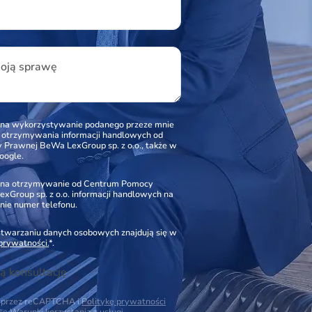
woją sprawę
na wykorzystywanie podanego przeze mnie
o otrzymywania informacji handlowych od
Prawnej BeWa LexGroup sp. z o.o., także w
oogle.
na otrzymywanie od Centrum Pomocy
xGroup sp. z o.o. informacji handlowych na
nie numer telefonu.
zetwarzaniu danych osobowych znajdują się w
 prywatności.
*.
ą konsultację
na przez reCAPTCHA i
Politykę prywatności
ące
Warunki korzystania z usługi
.