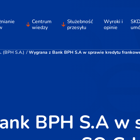
nianie
Centrum
Służebność
Wyroki i
SKD
w
wiedzy
przesyłu
opinie
um
 (BPH S.A.)
/
Wygrana z Bank BPH S.A w sprawie kredytu frankowego
ank BPH S.A w 