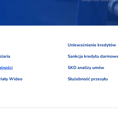
Unieważnianie kredytów
laria
Sankcja kredytu darmow
lności
SKD analizy umów
riały Wideo
Służebność przesyłu