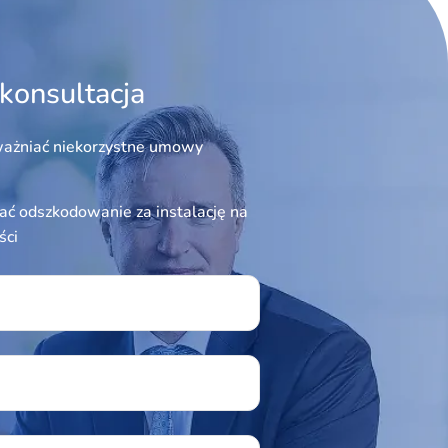
konsultacja
ażniać niekorzystne umowy
ć odszkodowanie za instalację na
ści
ield empty.
u