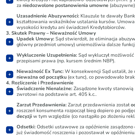
za
niedozwolone postanowienia umowne
(abuzywne)
Uzasadnienie Abuzywności:
Klauzule te dawały Ban
kształtowania wskaźników ustalania kursów. Umow
wysokości kredytu ani świadczeń Kredytobiorców.
3. Skutek Prawny – Nieważność Umowy
Upadek Umowy:
Sąd stwierdził, że eliminacja abuzyw
główny przedmiot umowy) uniemożliwia dalsze funk
Wykluczenie Uzupełnienia:
Sąd wykluczył możliwość 
przepisami prawa (np. kursem średnim NBP).
Nieważność
Ex Tunc
:
W konsekwencji Sąd ustalił, ż
nieważna od początku
(
ex tunc
), co powodowało brak
4. Rozliczenie i Przedawnienie
Świadczenie Nienależne:
Zasądzone kwoty stanowią
zwrotowi na podstawie art. 405 k.c..
Zarzut Przedawnienia:
Zarzut przedawnienia został
o
roszczeń konsumenta rozpoczął bieg dopiero po podjęc
decyzji
w tym względzie (co nastąpiło po złożeniu rekl
Odsetki:
Odsetki ustawowe za opóźnienie zasądzono 
już świadomość roszczenia i pozostawał w opóźnieniu