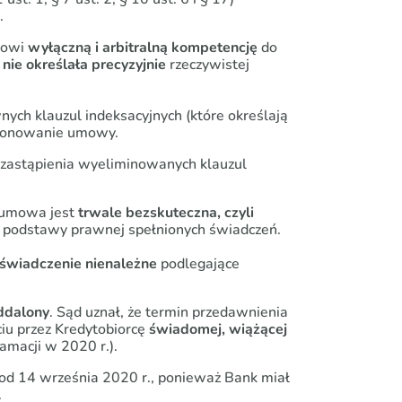
.
kowi
wyłączną i arbitralną kompetencję
do
a
nie określała precyzyjnie
rzeczywistej
nych klauzul indeksacyjnych (które określają
cjonowanie umowy.
zastąpienia wyeliminowanych klauzul
e umowa jest
trwale bezskuteczna, czyli
 podstawy prawnej spełnionych świadczeń.
świadczenie nienależne
podlegające
ddalony
. Sąd uznał, że termin przedawnienia
iu przez Kredytobiorcę
świadomej, wiążącej
amacji w 2020 r.).
od 14 września 2020 r., ponieważ Bank miał
.