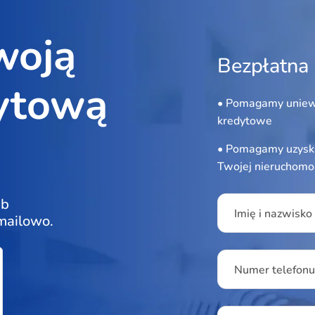
woją
Bezpłatna 
ytową
• Pomagamy uniew
kredytowe
• Pomagamy uzyska
Twojej nieruchomo
Please leave this f
ub
Imię i nazwisko
 mailowo.
Numer telefon