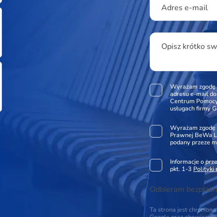
Adres e-mail
Opisz krótko s
Wyrażam zgodę 
adresu e-mail d
Centrum Pomocy 
usługach firmy G
Wyrażam zgodę 
Prawnej BeWa Le
podany przeze m
Informacje o pr
pkt. 1-3
Polityki
Odbieram bezpłatn
Ta strona jest chronio
Google oraz obowiązuj