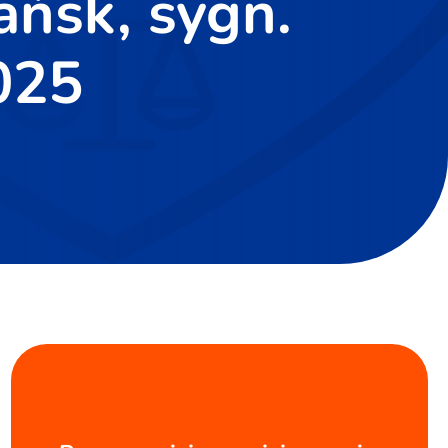
ńsk, sygn.
025