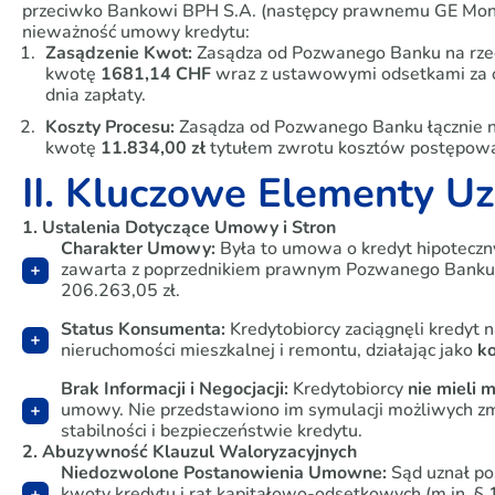
przeciwko Bankowi BPH S.A. (następcy prawnemu GE Money
nieważność umowy kredytu:
Zasądzenie Kwot:
Zasądza od Pozwanego Banku na rz
kwotę
1681,14 CHF
wraz z ustawowymi odsetkami za o
dnia zapłaty.
Koszty Procesu:
Zasądza od Pozwanego Banku łącznie 
kwotę
11.834,00 zł
tytułem zwrotu kosztów postępowan
II. Kluczowe Elementy U
1. Ustalenia Dotyczące Umowy i Stron
Charakter Umowy:
Była to umowa o kredyt hipotecz
zawarta z poprzednikiem prawnym Pozwanego Banku. 
206.263,05 zł.
Status Konsumenta:
Kredytobiorcy zaciągnęli kredyt 
nieruchomości mieszkalnej i remontu, działając jako
k
Brak Informacji i Negocjacji:
Kredytobiorcy
nie mieli 
umowy. Nie przedstawiono im symulacji możliwych zm
stabilności i bezpieczeństwie kredytu.
2. Abuzywność Klauzul Waloryzacyjnych
Niedozwolone Postanowienia Umowne:
Sąd uznał po
kwoty kredytu i rat kapitałowo-odsetkowych (m.in. § 1 u