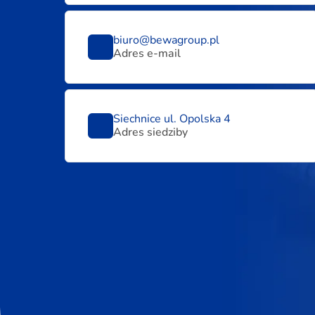
biuro@bewagroup.pl
Adres e-mail
Siechnice ul. Opolska 4
Adres siedziby