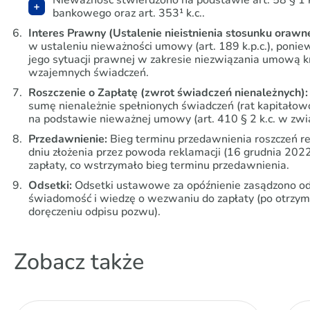
Nieważność stwierdzono na podstawie art. 58 § 1 k.
bankowego oraz art. 353¹ k.c..
Interes Prawny (Ustalenie nieistnienia stosunku orawn
w ustaleniu nieważności umowy (art. 189 k.p.c.), ponie
jego sytuacji prawnej w zakresie niezwiązania umową kr
wzajemnych świadczeń.
Roszczenie o Zapłatę (zwrot świadczeń nienależnych):
sumę nienależnie spełnionych świadczeń (rat kapitało
na podstawie nieważnej umowy (art. 410 § 2 k.c. w związ
Przedawnienie:
Bieg terminu przedawnienia roszczeń re
dniu złożenia przez powoda reklamacji (16 grudnia 202
zapłaty, co wstrzymało bieg terminu przedawnienia.
Odsetki:
Odsetki ustawowe za opóźnienie zasądzono od 
świadomość i wiedzę o wezwaniu do zapłaty (po otrzym
doręczeniu odpisu pozwu).
Zobacz także