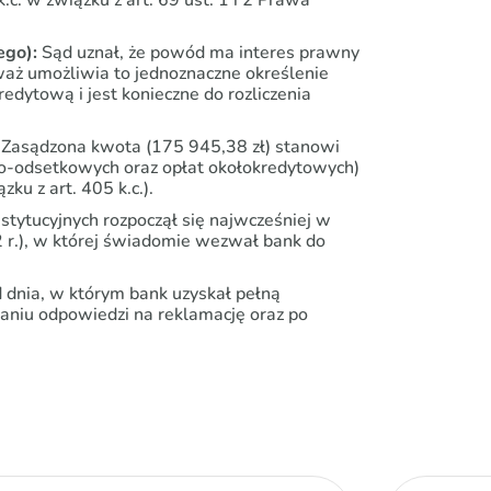
c. w związku z art. 69 ust. 1 i 2 Prawa
ego):
Sąd uznał, że powód ma interes prawny
waż umożliwia to jednoznaczne określenie
edytową i jest konieczne do rozliczenia
Zasądzona kwota (175 945,38 zł) stanowi
wo-odsetkowych oraz opłat okołokredytowych)
ku z art. 405 k.c.).
stytucyjnych rozpoczął się najwcześniej w
2 r.), w której świadomie wezwał bank do
dnia, w którym bank uzyskał pełną
aniu odpowiedzi na reklamację oraz po