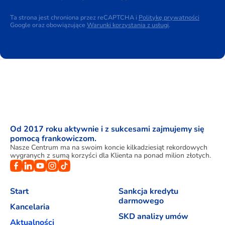
Ta strona jest chroniona przez reCAPTCHA i
Politykę prywatności
Google oraz obowiązujące
Warunki korzystania z usługi
.
Od 2017 roku aktywnie i z sukcesami zajmujemy się
pomocą frankowiczom.
Nasze Centrum ma na swoim koncie kilkadziesiąt rekordowych
wygranych z sumą korzyści dla Klienta na ponad milion złotych.
Start
Sankcja kredytu
darmowego
Kancelaria
SKD analizy umów
Aktualności