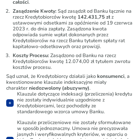
całości
.
Zasądzenie Kwoty:
Sąd zasądził od Banku łącznie na
rzecz Kredytobiorców kwotę
142.431,75 zł
z
ustawowymi odsetkami za opóźnienie od 19 czerwca
2023 r. do dnia zapłaty. Zasądzona kwota
odpowiada sumie wpłat dokonanych przez
Kredytobiorców na rzecz Banku tytułem spłaty rat
kapitałowo-odsetkowych oraz prowizji.
Koszty Procesu:
Zasądzono od Banku na rzecz
Kredytobiorców kwotę 12.074,00 zł tytułem zwrotu
kosztów procesu.
Sąd uznał, że Kredytobiorcy działali jako
konsumenci
, a
kwestionowane klauzule indeksacyjne miały
charakter
niedozwolony (abuzywny)
.
Klauzule dotyczące indeksacji (przeliczenia) kredytu
nie zostały indywidualnie uzgodnione z
Kredytobiorcami, lecz pochodziły ze
standardowego wzorca umowy Banku.
Klauzule przeliczeniowe nie zostały sformułowane
w sposób jednoznaczny. Umowa nie precyzowała
jasnych i weryfikowalnych kryteriów, w oparciu o