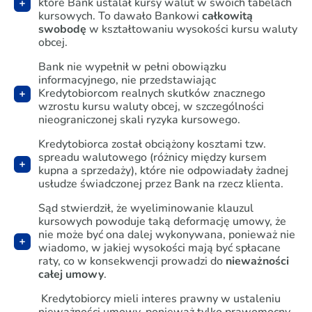
które Bank ustalał kursy walut w swoich tabelach
kursowych. To dawało Bankowi
całkowitą
swobodę
w kształtowaniu wysokości kursu waluty
obcej.
Bank nie wypełnił w pełni obowiązku
informacyjnego, nie przedstawiając
Kredytobiorcom realnych skutków znacznego
wzrostu kursu waluty obcej, w szczególności
nieograniczonej skali ryzyka kursowego.
Kredytobiorca został obciążony kosztami tzw.
spreadu walutowego (różnicy między kursem
kupna a sprzedaży), które nie odpowiadały żadnej
usłudze świadczonej przez Bank na rzecz klienta.
Sąd stwierdził, że wyeliminowanie klauzul
kursowych powoduje taką deformację umowy, że
nie może być ona dalej wykonywana, ponieważ nie
wiadomo, w jakiej wysokości mają być spłacane
raty, co w konsekwencji prowadzi do
nieważności
całej umowy
.
Kredytobiorcy mieli interes prawny w ustaleniu