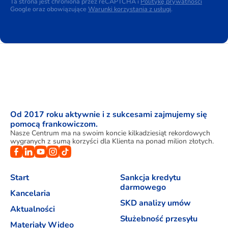
Ta strona jest chroniona przez reCAPTCHA i
Politykę prywatności
Google oraz obowiązujące
Warunki korzystania z usługi
.
Od 2017 roku aktywnie i z sukcesami zajmujemy się
pomocą frankowiczom.
Nasze Centrum ma na swoim koncie kilkadziesiąt rekordowych
wygranych z sumą korzyści dla Klienta na ponad milion złotych.
Start
Sankcja kredytu
darmowego
Kancelaria
SKD analizy umów
Aktualności
Służebność przesyłu
Materiały Wideo