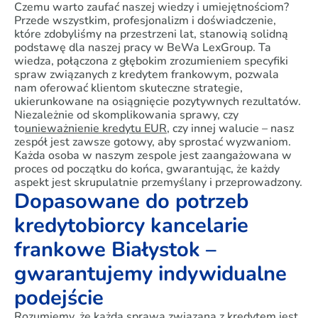
Czemu warto zaufać naszej wiedzy i umiejętnościom?
Przede wszystkim, profesjonalizm i doświadczenie,
które zdobyliśmy na przestrzeni lat, stanowią solidną
podstawę dla naszej pracy w BeWa LexGroup. Ta
wiedza, połączona z głębokim zrozumieniem specyfiki
spraw związanych z kredytem frankowym, pozwala
nam oferować klientom skuteczne strategie,
ukierunkowane na osiągnięcie pozytywnych rezultatów.
Niezależnie od skomplikowania sprawy, czy
to
unieważnienie kredytu EUR
, czy innej walucie – nasz
zespół jest zawsze gotowy, aby sprostać wyzwaniom.
Każda osoba w naszym zespole jest zaangażowana w
proces od początku do końca, gwarantując, że każdy
aspekt jest skrupulatnie przemyślany i przeprowadzony.
Dopasowane do potrzeb
kredytobiorcy kancelarie
frankowe Białystok –
gwarantujemy indywidualne
podejście
Rozumiemy, że każda sprawa związana z kredytem jest