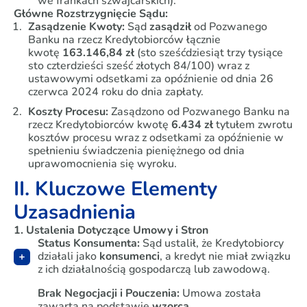
we frankach szwajcarskich).
Główne Rozstrzygnięcie Sądu:
Zasądzenie Kwoty:
Sąd
zasądził
od Pozwanego
Banku na rzecz Kredytobiorców łącznie
kwotę
163.146,84 zł
(sto sześćdziesiąt trzy tysiące
sto czterdzieści sześć złotych 84/100) wraz z
ustawowymi odsetkami za opóźnienie od dnia 26
czerwca 2024 roku do dnia zapłaty.
Koszty Procesu:
Zasądzono od Pozwanego Banku na
rzecz Kredytobiorców kwotę
6.434 zł
tytułem zwrotu
kosztów procesu wraz z odsetkami za opóźnienie w
spełnieniu świadczenia pieniężnego od dnia
uprawomocnienia się wyroku.
II. Kluczowe Elementy
Uzasadnienia
1. Ustalenia Dotyczące Umowy i Stron
Status Konsumenta:
Sąd ustalił, że Kredytobiorcy
działali jako
konsumenci
, a kredyt nie miał związku
z ich działalnością gospodarczą lub zawodową.
Brak Negocjacji i Pouczenia:
Umowa została
zawarta na podstawie
wzorca