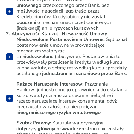
umownego
przedłożonego przez Bank, bez
możliwości negocjacji jego treści przez
Kredytobiorców. Kredytobiorcy
nie zostali
pouczeni
o mechanizmach przeliczeniowych
(indeksacji) ani o
ryzykach kursowych
.
2. Abuzywność Klauzul i Nieważność Umowy
Niedozwolone Postanowienia Umowne:
Sąd uznał
postanowienia umowne wprowadzające
mechanizm waloryzacji
za
niedozwolone
(abuzywne). Postanowienia te
przewidywały przeliczenie kredytu według kursu
kupna waluty, a spłatę rat według kursu sprzedaży,
ustalonego
jednostronnie i uznaniowo przez Bank
.
Rażące Naruszenie Interesów:
Przyznanie
Bankowi jednostronnego uprawnienia do ustalania
kursu waluty uznano za działanie nielojalne i
rażąco naruszające interesy konsumenta, gdyż
przerzucało w całości na niego
ciężar
nieograniczonego ryzyka walutowego
.
Skutek Prawny:
Klauzule waloryzacyjne
dotyczyły
głównych świadczeń stron
i nie zostały