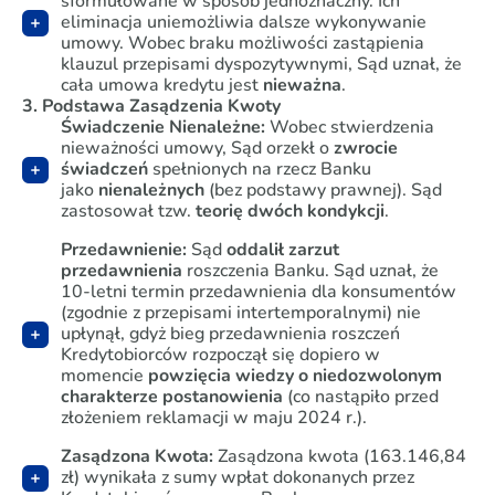
sformułowane w sposób jednoznaczny. Ich
eliminacja uniemożliwia dalsze wykonywanie
umowy. Wobec braku możliwości zastąpienia
klauzul przepisami dyspozytywnymi, Sąd uznał, że
cała umowa kredytu jest
nieważna
.
3. Podstawa Zasądzenia Kwoty
Świadczenie Nienależne:
Wobec stwierdzenia
nieważności umowy, Sąd orzekł o
zwrocie
świadczeń
spełnionych na rzecz Banku
jako
nienależnych
(bez podstawy prawnej). Sąd
zastosował tzw.
teorię dwóch kondykcji
.
Przedawnienie:
Sąd
oddalił zarzut
przedawnienia
roszczenia Banku. Sąd uznał, że
10-letni termin przedawnienia dla konsumentów
(zgodnie z przepisami intertemporalnymi) nie
upłynął, gdyż bieg przedawnienia roszczeń
Kredytobiorców rozpoczął się dopiero w
momencie
powzięcia wiedzy o niedozwolonym
charakterze postanowienia
(co nastąpiło przed
złożeniem reklamacji w maju 2024 r.).
Zasądzona Kwota:
Zasądzona kwota (163.146,84
zł) wynikała z sumy wpłat dokonanych przez