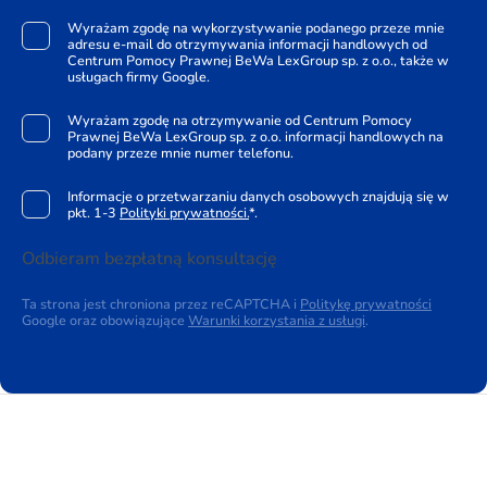
Wyrażam zgodę na wykorzystywanie podanego przeze mnie
adresu e-mail do otrzymywania informacji handlowych od
Centrum Pomocy Prawnej BeWa LexGroup sp. z o.o., także w
usługach firmy Google.
Wyrażam zgodę na otrzymywanie od Centrum Pomocy
Prawnej BeWa LexGroup sp. z o.o. informacji handlowych na
podany przeze mnie numer telefonu.
Informacje o przetwarzaniu danych osobowych znajdują się w
pkt. 1-3
Polityki prywatności.
*.
Odbieram bezpłatną konsultację
Ta strona jest chroniona przez reCAPTCHA i
Politykę prywatności
Google oraz obowiązujące
Warunki korzystania z usługi
.