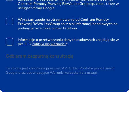
Centrum Pomocy Prawnej BeWa LexGroup sp. z o.o., także w
usługach firmy Google.
Wyrażam zgodę na otrzymywanie od Centrum Pomocy
Prawnej BeWa LexGroup sp. z o.o. informacji handlowych na
podany przeze mnie numer telefonu.
Informacje o przetwarzaniu danych osobowych znajdują się w
pkt. 1-3
Polityki prywatności.
*.
Odbieram bezpłatną konsultację
Ta strona jest chroniona przez reCAPTCHA i
Politykę prywatności
Google oraz obowiązujące
Warunki korzystania z usługi
.