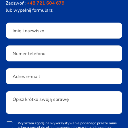
Zadzwoń:
+48 721 604 679
lub wypełnij formularz:
Please leave this field empty.
Imię i nazwisko
Numer telefonu
Adres e-mail
Opisz krótko swoją sprawę
Wyrażam zgodę na wykorzystywanie podanego przeze mnie
adresu e-mail do otrzymywania informacji handlowych od