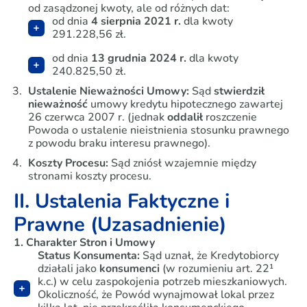
od zasądzonej kwoty, ale od różnych dat:
od dnia
4 sierpnia 2021 r.
dla kwoty
291.228,56 zł.
od dnia
13 grudnia 2024 r.
dla kwoty
240.825,50 zł.
Ustalenie Nieważności Umowy:
Sąd
stwierdził
nieważność
umowy kredytu hipotecznego zawartej
26 czerwca 2007 r. (jednak
oddalił
roszczenie
Powoda o ustalenie nieistnienia stosunku prawnego
z powodu braku interesu prawnego).
Koszty Procesu:
Sąd zniósł wzajemnie między
stronami koszty procesu.
II. Ustalenia Faktyczne i
Prawne (Uzasadnienie)
1. Charakter Stron i Umowy
Status Konsumenta:
Sąd uznał, że Kredytobiorcy
działali jako
konsumenci
(w rozumieniu art. 22¹
k.c.) w celu zaspokojenia potrzeb mieszkaniowych.
Okoliczność, że Powód wynajmował lokal przez