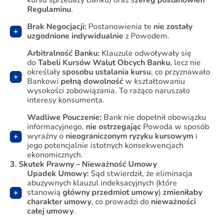
kursu sprzedaży Banku) oraz s
zereg postanowień
Regulaminu
.
Brak Negocjacji:
Postanowienia te
nie zostały
uzgodnione indywidualnie
z Powodem.
Arbitralność Banku:
Klauzule odwoływały się
do
Tabeli Kursów Walut Obcych Banku
, lecz nie
określały
sposobu ustalania kursu
, co przyznawało
Bankowi
pełną dowolność
w kształtowaniu
wysokości zobowiązania. To rażąco naruszało
interesy konsumenta.
Wadliwe Pouczenie:
Bank nie dopełnił obowiązku
informacyjnego,
nie ostrzegając
Powoda w sposób
wyraźny o
nieograniczonym ryzyku kursowym
i
jego potencjalnie istotnych konsekwencjach
ekonomicznych.
3. Skutek Prawny – Nieważność Umowy
Upadek Umowy:
Sąd stwierdził, że eliminacja
abuzywnych klauzul indeksacyjnych (które
stanowią
główny przedmiot umowy
)
zmieniłaby
charakter umowy
, co prowadzi do
nieważności
całej umowy
.