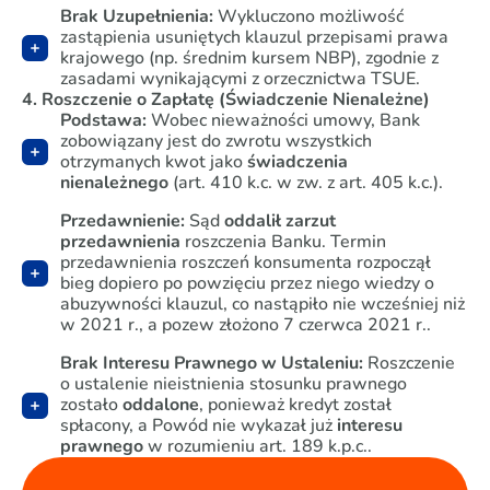
Brak Uzupełnienia:
Wykluczono możliwość
zastąpienia usuniętych klauzul przepisami prawa
krajowego (np. średnim kursem NBP), zgodnie z
zasadami wynikającymi z orzecznictwa TSUE.
4. Roszczenie o Zapłatę (Świadczenie Nienależne)
Podstawa:
Wobec nieważności umowy, Bank
zobowiązany jest do zwrotu wszystkich
otrzymanych kwot jako
świadczenia
nienależnego
(art. 410 k.c. w zw. z art. 405 k.c.).
Przedawnienie:
Sąd
oddalił zarzut
przedawnienia
roszczenia Banku. Termin
przedawnienia roszczeń konsumenta rozpoczął
bieg dopiero po powzięciu przez niego wiedzy o
abuzywności klauzul, co nastąpiło nie wcześniej niż
w 2021 r., a pozew złożono 7 czerwca 2021 r..
Brak Interesu Prawnego w Ustaleniu:
Roszczenie
o ustalenie nieistnienia stosunku prawnego
zostało
oddalone
, ponieważ kredyt został
spłacony, a Powód nie wykazał już
interesu
prawnego
w rozumieniu art. 189 k.p.c..