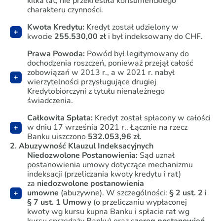
kilka lat, nie przekreśliła konsumenckiego
charakteru czynności.
Kwota Kredytu:
Kredyt został udzielony w
kwocie
255.530,00 zł
i był indeksowany do CHF.
Prawa Powoda:
Powód był legitymowany do
dochodzenia roszczeń, ponieważ przejął całość
zobowiązań w 2013 r., a w 2021 r. nabył
wierzytelności przysługujące drugiej
Kredytobiorczyni z tytułu nienależnego
świadczenia.
Całkowita Spłata:
Kredyt został spłacony w całości
w dniu 17 września 2021 r.. Łącznie na rzecz
Banku uiszczono
532.053,96 zł
.
2. Abuzywność Klauzul Indeksacyjnych
Niedozwolone Postanowienia:
Sąd uznał
postanowienia umowy dotyczące mechanizmu
indeksacji (przeliczania kwoty kredytu i rat)
za
niedozwolone postanowienia
umowne
(abuzywne). W szczególności:
§ 2 ust. 2 i
§ 7 ust. 1 Umowy
(o przeliczaniu wypłaconej
kwoty wg kursu kupna Banku i spłacie rat wg