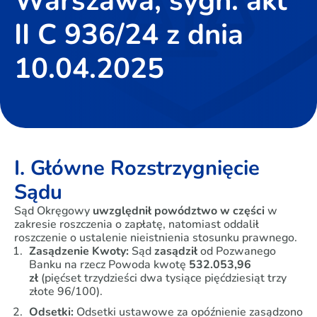
Warszawa, sygn. akt
II C 936/24 z dnia
10.04.2025
I. Główne Rozstrzygnięcie
Sądu
Sąd Okręgowy
uwzględnił powództwo w części
w
zakresie roszczenia o zapłatę, natomiast oddalił
roszczenie o ustalenie nieistnienia stosunku prawnego.
Zasądzenie Kwoty:
Sąd
zasądził
od Pozwanego
Banku na rzecz Powoda kwotę
532.053,96
zł
(pięćset trzydzieści dwa tysiące pięćdziesiąt trzy
złote 96/100).
Odsetki:
Odsetki ustawowe za opóźnienie zasądzono