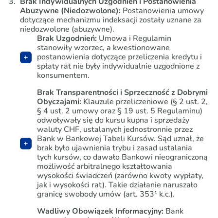
Brak Indywidualnych Uzgodnień i Postanowienia
Abuzywne (Niedozwolone):
Postanowienia umowy
dotyczące mechanizmu indeksacji zostały uznane za
niedozwolone (abuzywne).
Brak Uzgodnień:
Umowa i Regulamin
stanowiły wzorzec, a kwestionowane
postanowienia dotyczące przeliczenia kredytu i
spłaty rat nie były indywidualnie uzgodnione z
konsumentem.
Brak Transparentności i Sprzeczność z Dobrymi
Obyczajami:
Klauzule przeliczeniowe (§ 2 ust. 2,
§ 4 ust. 2 umowy oraz § 19 ust. 5 Regulaminu)
odwoływały się do kursu kupna i sprzedaży
waluty CHF, ustalanych jednostronnie przez
Bank w Bankowej Tabeli Kursów. Sąd uznał, że
brak było ujawnienia trybu i zasad ustalania
tych kursów, co dawało Bankowi nieograniczoną
możliwość arbitralnego kształtowania
wysokości świadczeń (zarówno kwoty wypłaty,
jak i wysokości rat). Takie działanie naruszało
granicę swobody umów (art. 353¹ k.c.).
Wadliwy Obowiązek Informacyjny:
Bank