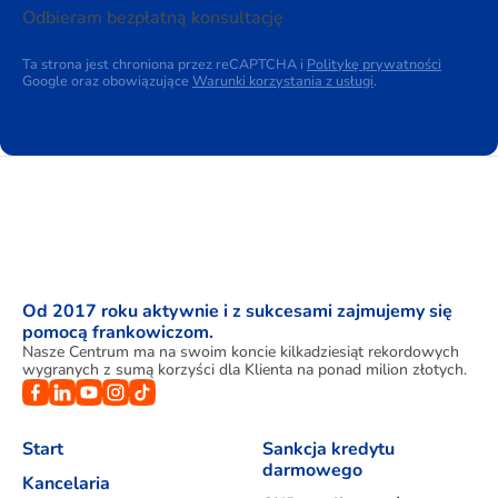
Odbieram bezpłatną konsultację
Ta strona jest chroniona przez reCAPTCHA i
Politykę prywatności
Google oraz obowiązujące
Warunki korzystania z usługi
.
Od 2017 roku aktywnie i z sukcesami zajmujemy się
pomocą frankowiczom.
Nasze Centrum ma na swoim koncie kilkadziesiąt rekordowych
wygranych z sumą korzyści dla Klienta na ponad milion złotych.
Start
Sankcja kredytu
darmowego
Kancelaria