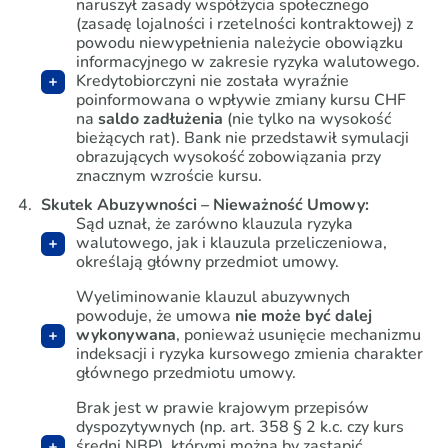
naruszył zasady współżycia społecznego
(zasadę lojalności i rzetelności kontraktowej) z
powodu niewypełnienia należycie obowiązku
informacyjnego w zakresie ryzyka walutowego.
Kredytobiorczyni nie została wyraźnie
poinformowana o wpływie zmiany kursu CHF
na
saldo zadłużenia
(nie tylko na wysokość
bieżących rat). Bank nie przedstawił symulacji
obrazujących wysokość zobowiązania przy
znacznym wzroście kursu.
Skutek Abuzywności – Nieważność Umowy:
Sąd uznał, że zarówno klauzula ryzyka
walutowego, jak i klauzula przeliczeniowa,
określają główny przedmiot umowy.
Wyeliminowanie klauzul abuzywnych
powoduje, że umowa
nie może być dalej
wykonywana
, ponieważ usunięcie mechanizmu
indeksacji i ryzyka kursowego zmienia charakter
głównego przedmiotu umowy.
Brak jest w prawie krajowym przepisów
dyspozytywnych (np. art. 358 § 2 k.c. czy kurs
średni NBP), którymi można by zastąpić