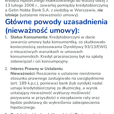
kredytu hipotecznego indeksowanego do waluty obcej z
13 lutego 2006 r., zawartej pomiędzy kredytobiorczynią
a Getin Noble Bank S.A. z siedzibą w Warszawie,
nie
istnieje
(ustalenie nieważności umowy).
Główne powody uzasadnienia
(nieważność umowy):
Status Konsumenta:
Kredytobiorczyni w dacie
zawarcia umowy była konsumentką, co skutkowało
koniecznością zastosowania Dyrektywy 93/13/EWG
o nieuczciwych warunkach w umowach
konsumenckich. Kredyt przeznaczony był na spłatę
zobowiązań i cel konsumpcyjny.
Interes Prawny w Ustaleniu
Nieważności:
Roszczenie o ustalenie nieistnienia
stosunku prawnego zasługiwało na uwzględnienie
(art. 189 k.p.c.), ponieważ bank (lub syndyk) nadal
uznaje kredytobiorczynię za dłużniczkę, a wyrok
ustalający nieważność wykluczy możliwość
pozywania w przyszłości o niespłacone raty oraz
będzie podstawą do wykreślenia zabezpieczenia
hipotecznego.