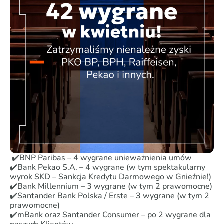
✔️BNP Paribas – 4 wygrane unieważnienia umów
✔️Bank Pekao S.A. – 4 wygrane (w tym spektakularny
wyrok SKD – Sankcja Kredytu Darmowego w Gnieźnie!)
✔️Bank Millennium – 3 wygrane (w tym 2 prawomocne)
✔️Santander Bank Polska / Erste – 3 wygrane (w tym 2
prawomocne)
✔️mBank oraz Santander Consumer – po 2 wygrane dla