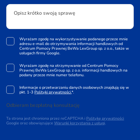
Opisz krótko swoją sprawę
Wyrażam zgodę na wykorzystywanie podanego przeze mnie
adresu e-mail do otrzymywania informacji handlowych od
Centrum Pomocy Prawnej BeWa LexGroup sp. z o.o., także w
usługach firmy Google.
Wyrażam zgodę na otrzymywanie od Centrum Pomocy
Prawnej BeWa LexGroup sp. z o.o. informacji handlowych na
podany przeze mnie numer telefonu.
Informacje o przetwarzaniu danych osobowych znajdują się w
pkt. 1-3
Polityki prywatności.
*.
Odbieram bezpłatną konsultację
Ta strona jest chroniona przez reCAPTCHA i
Politykę prywatności
Google oraz obowiązujące
Warunki korzystania z usługi
.