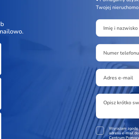
Twojej nieruchomo
Please leave this f
ub
Imię i nazwisko
 mailowo.
Numer telefon
Adres e-mail
Opisz krótko s
Wyrażam zgodę 
adresu e-mail d
Centrum Pomocy 