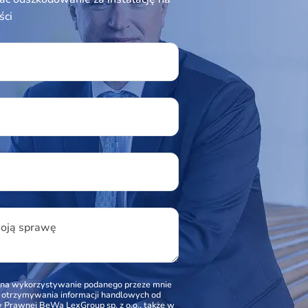
ści
ield empty.
u
woją sprawę
na wykorzystywanie podanego przeze mnie
o otrzymywania informacji handlowych od
Prawnej BeWa LexGroup sp. z o.o., także w