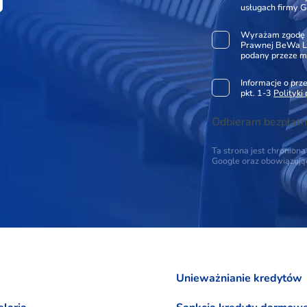
usługach firmy G
Wyrażam zgodę 
Prawnej BeWa Le
podany przeze m
Informacje o pr
pkt. 1-3
Polityki
Odbieram bezpłatn
Ta strona jest chronio
Google oraz obowiązuj
Unieważnianie kredytów