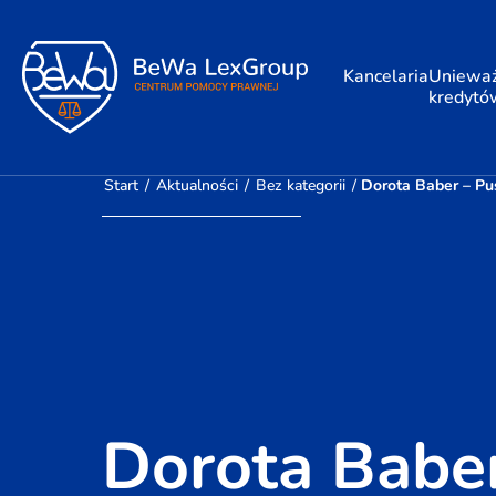
Kancelaria
Unieważ
kredytó
Start
/
Aktualności
/
Bez kategorii
/
Dorota Baber – Pu
Dorota Baber