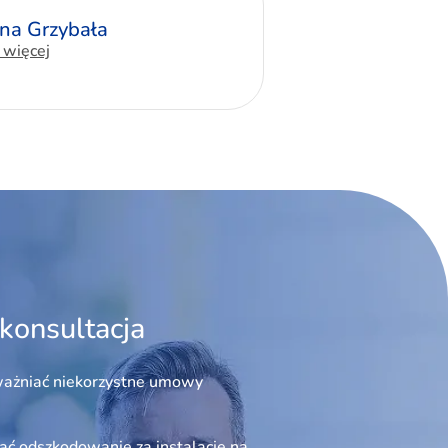
yna Grzybała
 więcej
konsultacja
ażniać niekorzystne umowy
ć odszkodowanie za instalację na