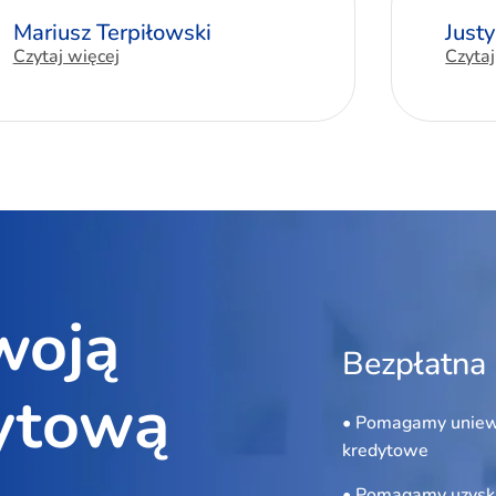
Mariusz Terpiłowski
Just
Czytaj więcej
Czytaj
woją
Bezpłatna 
ytową
• Pomagamy uniew
kredytowe
• Pomagamy uzyska