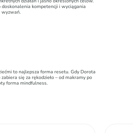
nkretnych działań i jasno określonych celów.
 doskonalenia kompetencji i wyciągania
h wyzwań.
ziećmi to najlepsza forma resetu. Gdy Dorota
ub zabiera się za rękodzieło – od makramy po
oty forma mindfulness.