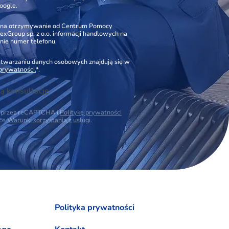
oogle.
na otrzymywanie od Centrum Pomocy
xGroup sp. z o.o. informacji handlowych na
nie numer telefonu.
zetwarzaniu danych osobowych znajdują się w
 prywatności.
*.
ą konsultację
na przez reCAPTCHA i
Politykę prywatności
ące
Warunki korzystania z usługi
.
Polityka prywatności