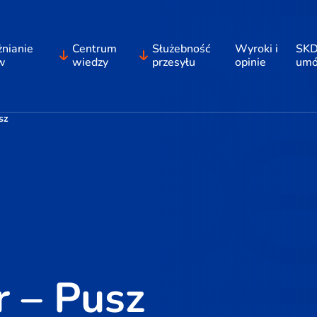
nianie
Centrum
Służebność
Wyroki i
SKD
w
wiedzy
przesyłu
opinie
um
sz
 – Pusz