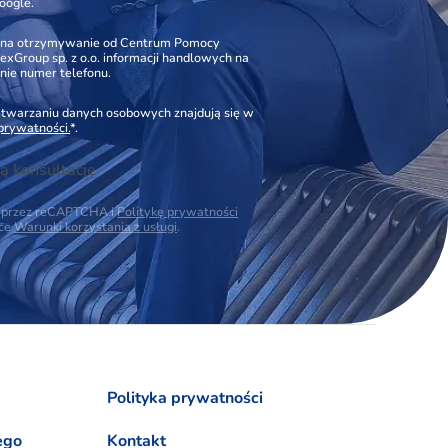
oogle.
na otrzymywanie od Centrum Pomocy
xGroup sp. z o.o. informacji handlowych na
nie numer telefonu.
zetwarzaniu danych osobowych znajdują się w
 prywatności.
*.
ą konsultację
na przez reCAPTCHA i
Politykę prywatności
ące
Warunki korzystania z usługi
.
Polityka prywatności
ego
Kontakt