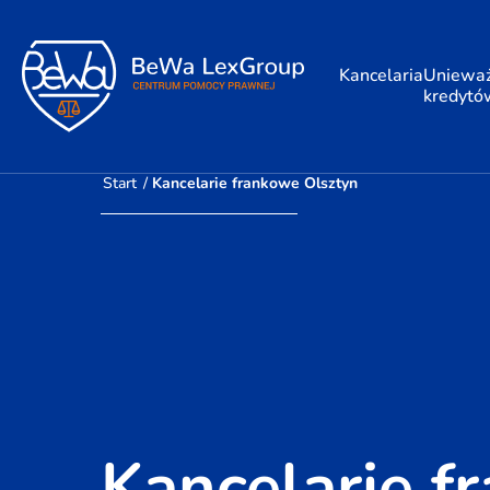
Kancelaria
Unieważ
kredytó
Start
/
Kancelarie frankowe Olsztyn
Kancelarie f