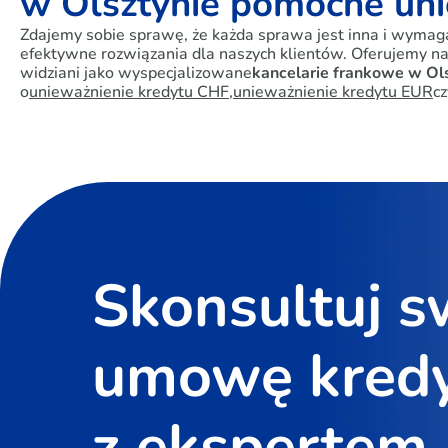
w Olsztynie pomocne uni
Zdajemy sobie sprawę, że każda sprawa jest inna i wymaga
efektywne rozwiązania dla naszych klientów. Oferujemy na
widziani jako wyspecjalizowane
kancelarie frankowe w Ol
o
unieważnienie kredytu CHF
,
unieważnienie kredytu EUR
cz
Skonsultuj s
umowę kred
z ekspertem