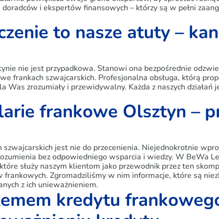
, doradców i ekspertów finansowych – którzy są w pełni zaa
czenie to nasze atuty – ka
tynie nie jest przypadkowa. Stanowi ona bezpośrednie odzwie
we frankach szwajcarskich. Profesjonalna obsługa, którą prop
a Was zrozumiały i przewidywalny. Każda z naszych działań j
arie frankowe Olsztyn – p
 szwajcarskich jest nie do przecenienia. Niejednokrotnie wp
rozumienia bez odpowiedniego wsparcia i wiedzy. W BeWa Le
tóre służy naszym klientom jako przewodnik przez ten skomp
aw frankowych. Zgromadziliśmy w nim informacje, które są ni
nych z ich unieważnieniem.
lemem kredytu frankowego