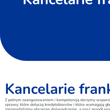
Kancelarie fra
Z pełnym zaangażowaniem i kompetencją darzymy wsparciem
sprawy, które dotyczą kredytobiorców i które wymagają gł
zgromadziliśmy obszerne doświadczenie, a nasz zespół re