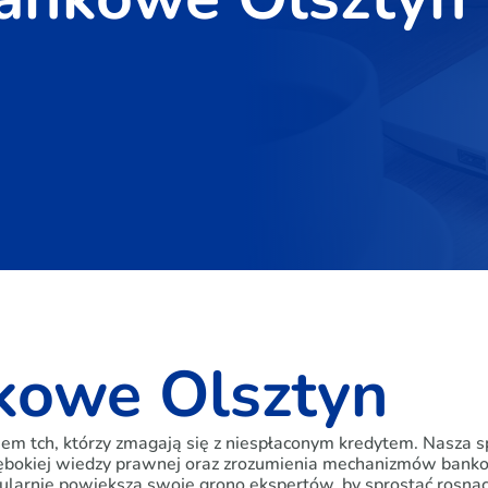
nkowe Olsztyn
 tch, którzy zmagają się z niespłaconym kredytem. Nasza sp
ębokiej wiedzy prawnej oraz zrozumienia mechanizmów bankowy
gularnie powiększa swoje grono ekspertów, by sprostać rosną