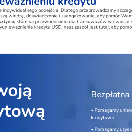
eważnieniu kredytu
 indywidualnego podejścia. Dlatego przeprowadzamy szczegół
szą wiedzę, doświadczenie i zaangażowanie, aby pomóc Wam w 
sztynie
, które są przewodnikiem dla frankowiczów w świecie k
y
unieważnienie kredytu USD
, nasz zespół jest tutaj, aby po
woją
Bezpłatna 
ytową
• Pomagamy uniew
kredytowe
• Pomagamy uzyska