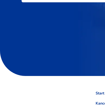
Start
Kance