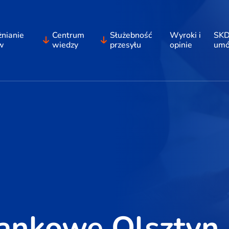
nianie
Centrum
Służebność
Wyroki i
SKD
w
wiedzy
przesyłu
opinie
um
rankowe Olsztyn