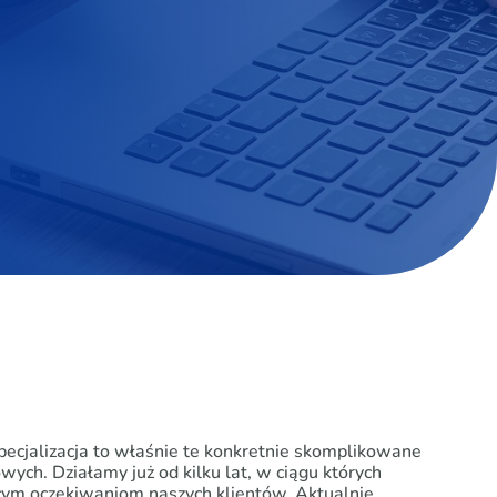
ecjalizacja to właśnie te konkretnie skomplikowane
ch. Działamy już od kilku lat, w ciągu których
cym oczekiwaniom naszych klientów. Aktualnie