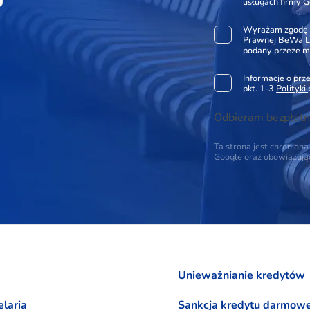
usługach firmy G
Wyrażam zgodę 
Prawnej BeWa Le
podany przeze m
Informacje o pr
pkt. 1-3
Polityki
Odbieram bezpłatn
Ta strona jest chronio
Google oraz obowiązuj
Unieważnianie kredytów
laria
Sankcja kredytu darmow