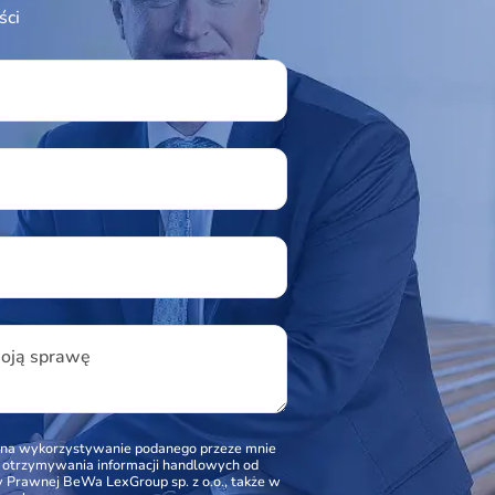
ści
ield empty.
u
woją sprawę
na wykorzystywanie podanego przeze mnie
o otrzymywania informacji handlowych od
Prawnej BeWa LexGroup sp. z o.o., także w