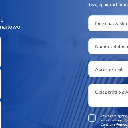
Twojej nieruchomo
Please leave this f
ub
Imię i nazwisko
 mailowo.
Numer telefon
Adres e-mail
Opisz krótko s
Wyrażam zgodę 
adresu e-mail d
Centrum Pomocy 