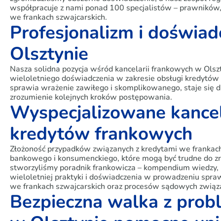
współpracuje z nami ponad 100 specjalistów – prawników
we frankach szwajcarskich.
Profesjonalizm i doświad
Olsztynie
Nasza solidna pozycja wśród kancelarii frankowych w Olsz
wieloletniego doświadczenia w zakresie obsługi kredytów 
sprawia wrażenie zawiłego i skomplikowanego, staje się dl
zrozumienie kolejnych kroków postępowania.
Wyspecjalizowane kancel
kredytów frankowych
Złożoność przypadków związanych z kredytami we frankach
bankowego i konsumenckiego, które mogą być trudne do z
stworzyliśmy poradnik frankowicza – kompendium wiedzy, k
wieloletniej praktyki i doświadczenia w prowadzeniu spr
we frankach szwajcarskich oraz procesów sądowych związa
Bezpieczna walka z prob