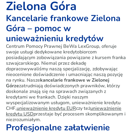
Zielona Góra
Kancelarie frankowe Zielona
Góra – pomoc w
unieważnieniu kredytów
Centrum Pomocy Prawnej BeWa LexGroup, oferuje
swoje usługi dedykowane kredytobiorcom
posiadającym zobowiązania powiązane z kursem franka
szwajcarskiego. Niemal przez dekadę
dopracowywaliśmy naszą specjalizację, zdobywając
nieocenione doświadczenie i umacniając naszą pozycję
na rynku. Nasze
kancelarie frankowe w Zielonej
Górze
zatrudniają doświadczonych prawników, którzy
doskonale znają się na sprawach związanych z
kredytami we frankach. Dzięki naszym
wyspecjalizowanym usługom, unieważnienie kredytu
CHF,
unieważnienie kredytu EUR
czy też
unieważnienie
kredytu USD
przestaje być procesem skomplikowanym i
niezrozumiałym.
Profesjonalne załatwienie