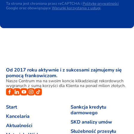
Ta strona jest chroniona przez reCAPTCHA i
Politykę prywatności
Google oraz obowiązujące
Warunki korzystania z usługi
.
Od 2017 roku aktywnie i z sukcesami zajmujemy się
pomocą frankowiczom.
Nasze Centrum ma na swoim koncie kilkadziesiąt rekordowych
wygranych z sumą korzyści dla Klienta na ponad milion złotych.
Start
Sankcja kredytu
darmowego
Kancelaria
SKD analizy umów
Aktualności
Służebność przesyłu