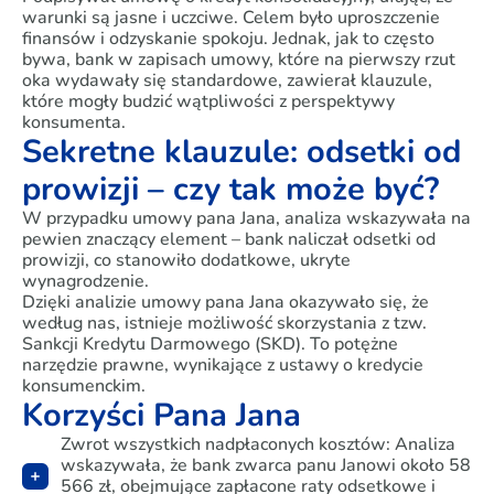
warunki są jasne i uczciwe. Celem było uproszczenie
finansów i odzyskanie spokoju. Jednak, jak to często
bywa, bank w zapisach umowy, które na pierwszy rzut
oka wydawały się standardowe, zawierał klauzule,
które mogły budzić wątpliwości z perspektywy
konsumenta.
Sekretne klauzule: odsetki od
prowizji – czy tak może być?
W przypadku umowy pana Jana, analiza wskazywała na
pewien znaczący element – bank naliczał odsetki od
prowizji, co stanowiło dodatkowe, ukryte
wynagrodzenie.
Dzięki analizie umowy pana Jana okazywało się, że
według nas, istnieje możliwość skorzystania z tzw.
Sankcji Kredytu Darmowego (SKD). To potężne
narzędzie prawne, wynikające z ustawy o kredycie
konsumenckim.
Korzyści Pana Jana
Zwrot wszystkich nadpłaconych kosztów: Analiza
wskazywała, że bank zwarca panu Janowi około 58
566 zł, obejmujące zapłacone raty odsetkowe i