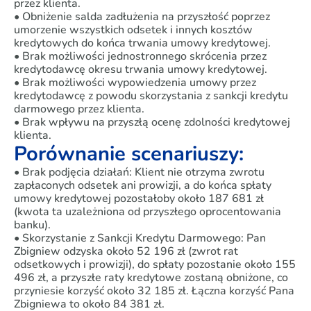
przez klienta.
• Obniżenie salda zadłużenia na przyszłość poprzez
umorzenie wszystkich odsetek i innych kosztów
kredytowych do końca trwania umowy kredytowej.
• Brak możliwości jednostronnego skrócenia przez
kredytodawcę okresu trwania umowy kredytowej.
• Brak możliwości wypowiedzenia umowy przez
kredytodawcę z powodu skorzystania z sankcji kredytu
darmowego przez klienta.
• Brak wpływu na przyszłą ocenę zdolności kredytowej
klienta.
Porównanie scenariuszy:
• Brak podjęcia działań: Klient nie otrzyma zwrotu
zapłaconych odsetek ani prowizji, a do końca spłaty
umowy kredytowej pozostałoby około 187 681 zł
(kwota ta uzależniona od przyszłego oprocentowania
banku).
• Skorzystanie z Sankcji Kredytu Darmowego: Pan
Zbigniew odzyska około 52 196 zł (zwrot rat
odsetkowych i prowizji), do spłaty pozostanie około 155
496 zł, a przyszłe raty kredytowe zostaną obniżone, co
przyniesie korzyść około 32 185 zł. Łączna korzyść Pana
Zbigniewa to około 84 381 zł.