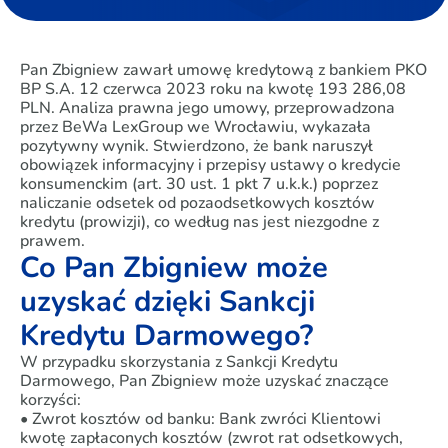
Pan Zbigniew zawarł umowę kredytową z bankiem PKO
BP S.A. 12 czerwca 2023 roku na kwotę 193 286,08
PLN. Analiza prawna jego umowy, przeprowadzona
przez BeWa LexGroup we Wrocławiu, wykazała
pozytywny wynik. Stwierdzono, że bank naruszył
obowiązek informacyjny i przepisy ustawy o kredycie
konsumenckim (art. 30 ust. 1 pkt 7 u.k.k.) poprzez
naliczanie odsetek od pozaodsetkowych kosztów
kredytu (prowizji), co według nas jest niezgodne z
prawem.
Co Pan Zbigniew może
uzyskać dzięki Sankcji
Kredytu Darmowego?
W przypadku skorzystania z Sankcji Kredytu
Darmowego, Pan Zbigniew może uzyskać znaczące
korzyści:
• Zwrot kosztów od banku: Bank zwróci Klientowi
kwotę zapłaconych kosztów (zwrot rat odsetkowych,