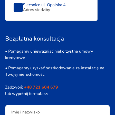
Siechnice ul. Opolska 4
Adres siedziby
Bezpłatna konsultacja
• Pomagamy unieważniać niekorzystne umowy
kredytowe
• Pomagamy uzyskać odszkodowanie za instalację na
Twojej nieruchomości
Zadzwoń:
+48 721 604 679
lub wypełnij formularz:
Please leave this field empty.
Imię i nazwisko