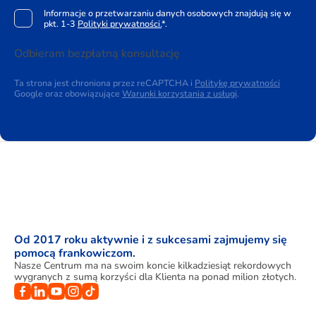
Informacje o przetwarzaniu danych osobowych znajdują się w
pkt. 1-3
Polityki prywatności.
*.
Odbieram bezpłatną konsultację
Ta strona jest chroniona przez reCAPTCHA i
Politykę prywatności
Google oraz obowiązujące
Warunki korzystania z usługi
.
Od 2017 roku aktywnie i z sukcesami zajmujemy się
pomocą frankowiczom.
Nasze Centrum ma na swoim koncie kilkadziesiąt rekordowych
wygranych z sumą korzyści dla Klienta na ponad milion złotych.