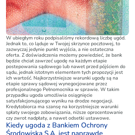
W ubiegłym roku podpisaliśmy rekordową liczbę ugód.
Jednak to, co ląduje w Twojej skrzynce pocztowej, to
zazwyczaj jedynie punkt wyjścia, a nie ostateczna
oferta. Z doświadczenia możemy powiedzieć, że bank
będzie chciał zawrzeć ugodę na każdym etapie
postepowania sądowego lub nawet przed pójściem do
sądu, jednak istotnym elementem tych propozycji jest
ich wartość. Najkorzystniejsze warunki ugody są na
etapie sprawy sądowej wynegocjowane przez
profesjonalnego Pełnomocnika w sprawie. W takim
przypadku ugoda umożliwia osiągnięcie
satysfakcjonującego wyniku na drodze negocjacji.
Kredytobiorca ma szansę na korzystniejsze warunki
spłaty swojego zobowiązania, niższe oprocentowanie
czy zwrot nadpłaty, a nawet odsetki ustawowe.
Kiedy ugoda z Bankiem Ochrony
Środowiska S.A. jest naprawdę