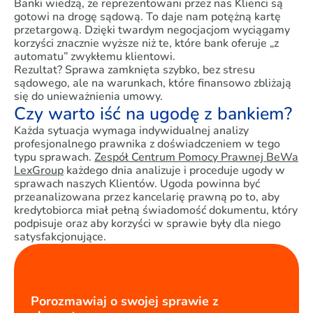
Banki wiedzą, że reprezentowani przez nas Klienci są
gotowi na drogę sądową. To daje nam potężną kartę
przetargową. Dzięki twardym negocjacjom wyciągamy
korzyści znacznie wyższe niż te, które bank oferuje „z
automatu” zwykłemu klientowi.
Rezultat? Sprawa zamknięta szybko, bez stresu
sądowego, ale na warunkach, które finansowo zbliżają
się do unieważnienia umowy.
Czy warto iść na ugodę z bankiem?
Każda sytuacja wymaga indywidualnej analizy
profesjonalnego prawnika z doświadczeniem w tego
typu sprawach.
Zespół Centrum Pomocy Prawnej BeWa
LexGroup
każdego dnia analizuje i proceduje ugody w
sprawach naszych Klientów. Ugoda powinna być
przeanalizowana przez kancelarię prawną po to, aby
kredytobiorca miał pełną świadomość dokumentu, który
podpisuje oraz aby korzyści w sprawie były dla niego
satysfakcjonujące.
Porozmawiaj o swojej sprawie z