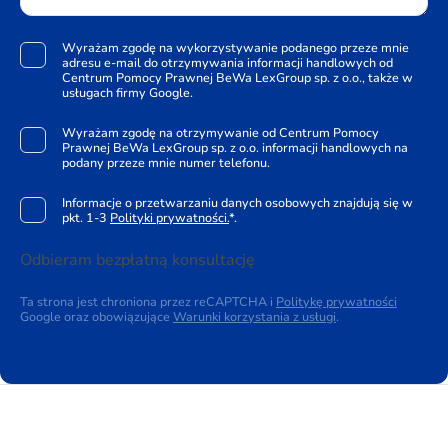
Wyrażam zgodę na wykorzystywanie podanego przeze mnie
adresu e-mail do otrzymywania informacji handlowych od
Centrum Pomocy Prawnej BeWa LexGroup sp. z o.o., także w
usługach firmy Google.
Wyrażam zgodę na otrzymywanie od Centrum Pomocy
Prawnej BeWa LexGroup sp. z o.o. informacji handlowych na
podany przeze mnie numer telefonu.
Informacje o przetwarzaniu danych osobowych znajdują się w
pkt. 1-3
Polityki prywatności.
*.
Odbieram bezpłatną konsultację
Ta strona jest chroniona przez reCAPTCHA i
Politykę prywatności
Google oraz obowiązujące
Warunki korzystania z usługi
.