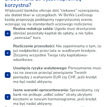
korzystna?
Większość banków oferuje dziś “ciekawe” rozwiązania,
ale diabeł tkwi w szczegółach. W BeWa LexGroup
każdą propozycję poddajemy rygorystycznej ocenie,
wzorując się na standardach uczciwego rozliczenia:
Realna redukcja salda:
Ugoda musi drastycznie
obniżać pozostały kapitał do spłaty, a nie tylko
„zamrażać” kurs.
Rozliczenie przeszłości:
Nie zapominamy o tym, co
już nadpłaciłeś przez lata w wadliwym kredycie.
Zliczamy wszystkie Twoja raty kapitałowo-
odsetkowe.
Usunięcie ryzyka walutowego:
Porozumienie musi
raz na zawsze przeciąć powiązanie Twoich
pieniędzy z wahaniami EUR czy CHF, jeśli kredyt
ma być nadal aktywny
Jasne warunki oprocentowania:
Sprawdzamy, czy
bank nie próbuje „odbić sobie” straty ukrytymi
kosztami w nowym harmonogramie, jesli kredyt
ma być nadal aktywny