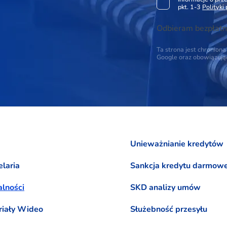
pkt. 1-3
Polityki
Odbieram bezpłatn
Ta strona jest chronio
Google oraz obowiązuj
Unieważnianie kredytów
laria
Sankcja kredytu darmow
lności
SKD analizy umów
riały Wideo
Służebność przesyłu