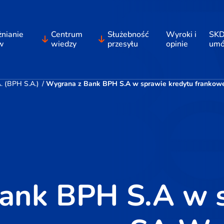
nianie
Centrum
Służebność
Wyroki i
SKD
w
wiedzy
przesyłu
opinie
um
 (BPH S.A.)
/
Wygrana z Bank BPH S.A w sprawie kredytu frankoweg
ank BPH S.A w 