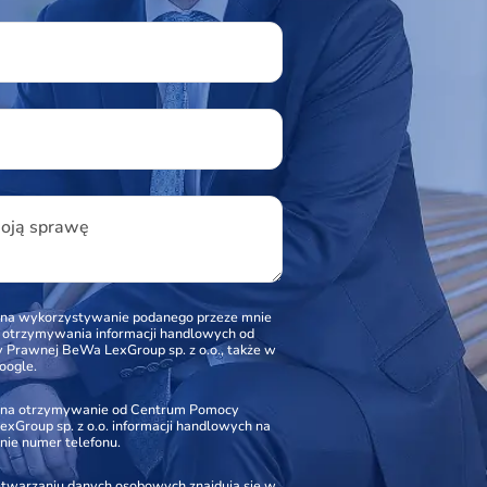
u
woją sprawę
na wykorzystywanie podanego przeze mnie
o otrzymywania informacji handlowych od
Prawnej BeWa LexGroup sp. z o.o., także w
oogle.
na otrzymywanie od Centrum Pomocy
xGroup sp. z o.o. informacji handlowych na
nie numer telefonu.
zetwarzaniu danych osobowych znajdują się w