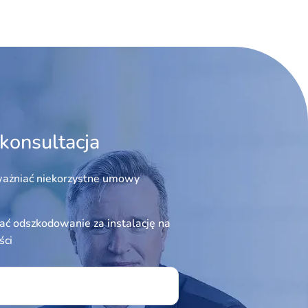
konsultacja
ażniać niekorzystne umowy
ć odszkodowanie za instalację na
ści
ield empty.