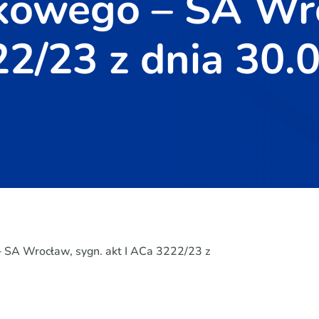
nkowego – SA Wr
22/23 z dnia 30.
 SA Wrocław, sygn. akt I ACa 3222/23 z