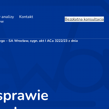
 analizy
Kontakt
Bezpłatna konsultacja
ów
o – SA Wrocław, sygn. akt I ACa 3222/23 z dnia
sprawie