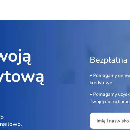
woją
Bezpłatna 
ytową
• Pomagamy uniew
kredytowe
• Pomagamy uzyska
Twojej nieruchomo
Please leave this f
ub
Imię i nazwisko
 mailowo.