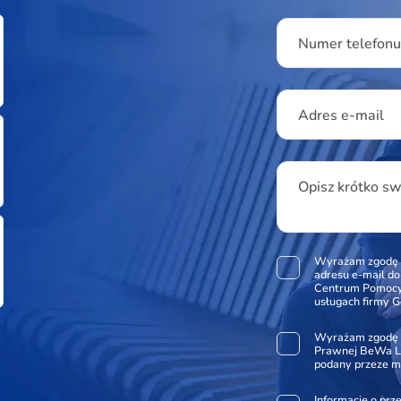
Numer telefon
Adres e-mail
Opisz krótko s
Wyrażam zgodę 
adresu e-mail d
Centrum Pomocy 
usługach firmy G
Wyrażam zgodę 
Prawnej BeWa Le
podany przeze m
Informacje o pr