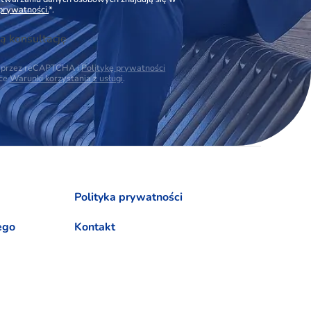
 prywatności.
*.
ą konsultację
na przez reCAPTCHA i
Politykę prywatności
ące
Warunki korzystania z usługi
.
Polityka prywatności
ego
Kontakt