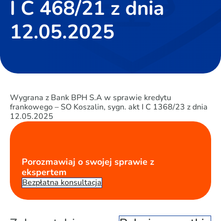
I C 468/21 z dnia
12.05.2025
Wygrana z Bank BPH S.A w sprawie kredytu
frankowego – SO Koszalin, sygn. akt I C 1368/23 z dnia
12.05.2025
Porozmawiaj o swojej sprawie z
ekspertem
Bezpłatna konsultacja