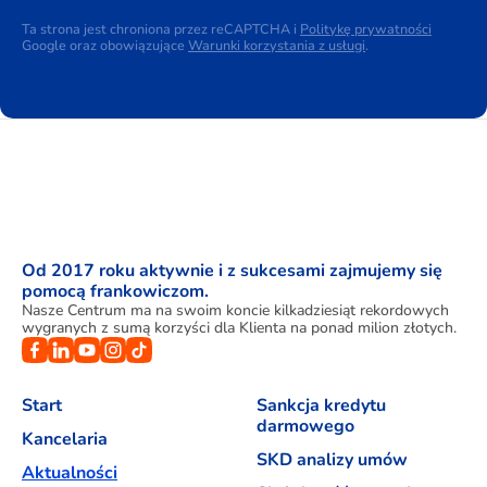
Ta strona jest chroniona przez reCAPTCHA i
Politykę prywatności
Google oraz obowiązujące
Warunki korzystania z usługi
.
Od 2017 roku aktywnie i z sukcesami zajmujemy się
pomocą frankowiczom.
Nasze Centrum ma na swoim koncie kilkadziesiąt rekordowych
wygranych z sumą korzyści dla Klienta na ponad milion złotych.
Start
Sankcja kredytu
darmowego
Kancelaria
SKD analizy umów
Aktualności