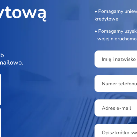
ytową
• Pomagamy uniew
kredytowe
• Pomagamy uzyska
Twojej nieruchomo
Please leave this f
ub
Imię i nazwisko
 mailowo.
Numer telefon
Adres e-mail
Opisz krótko s