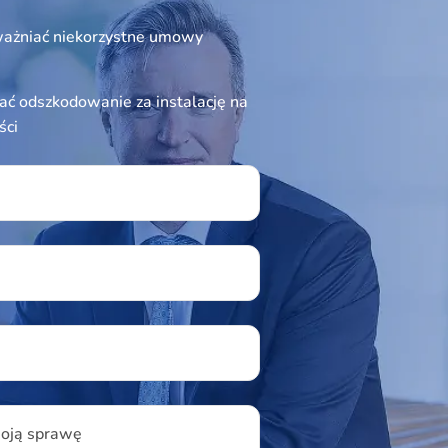
ażniać niekorzystne umowy
ć odszkodowanie za instalację na
ści
ield empty.
u
woją sprawę