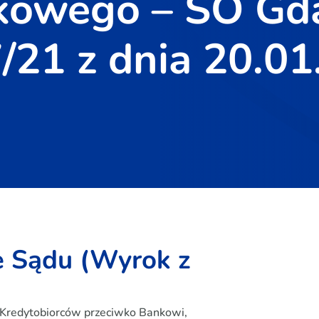
kowego – SO Gda
/21 z dnia 20.0
e Sądu (Wyrok z
Kredytobiorców przeciwko Bankowi,