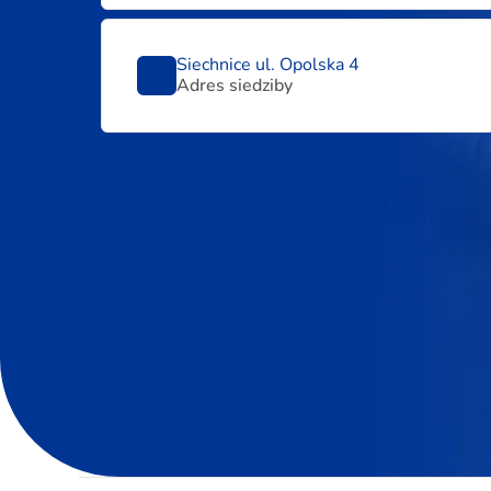
Siechnice ul. Opolska 4
Adres siedziby