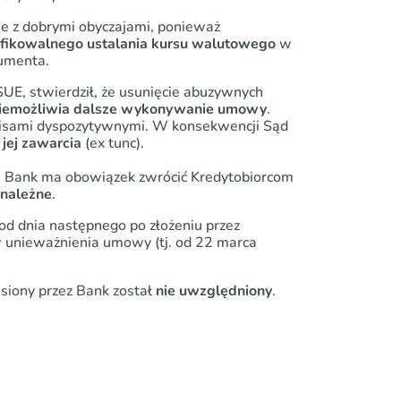
ne z dobrymi obyczajami, ponieważ
fikowalnego ustalania kursu walutowego
w
sumenta.
UE, stwierdził, że usunięcie abuzywnych
iemożliwia dalsze wykonywanie umowy
.
episami dyspozytywnymi. W konsekwencji Sąd
 jej zawarcia
(
ex tunc
).
Bank ma obowiązek zwrócić Kredytobiorcom
enależne
.
d dnia następnego po złożeniu przez
 unieważnienia umowy (tj. od 22 marca
siony przez Bank został
nie uwzględniony
.