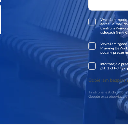
Wyrażam zgodę 
adresu e-mail d
Centrum Pomocy 
usługach firmy G
Wyrażam zgodę 
Prawnej BeWa Le
podany przeze m
Informacje o pr
pkt. 1-3
Polityki
Odbieram bezpłatn
Ta strona jest chronio
Google oraz obowiązuj