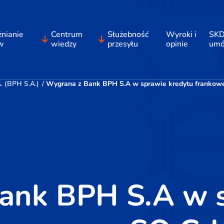
nianie
Centrum
Służebność
Wyroki i
SKD
w
wiedzy
przesyłu
opinie
um
 (BPH S.A.)
/
Wygrana z Bank BPH S.A w sprawie kredytu frankoweg
ank BPH S.A w 