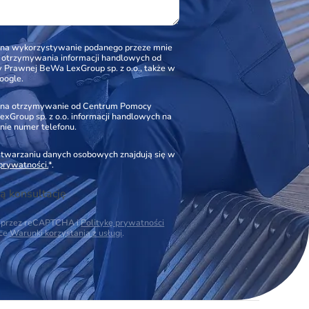
na wykorzystywanie podanego przeze mnie
o otrzymywania informacji handlowych od
Prawnej BeWa LexGroup sp. z o.o., także w
oogle.
na otrzymywanie od Centrum Pomocy
xGroup sp. z o.o. informacji handlowych na
nie numer telefonu.
zetwarzaniu danych osobowych znajdują się w
 prywatności.
*.
ą konsultację
na przez reCAPTCHA i
Politykę prywatności
ące
Warunki korzystania z usługi
.