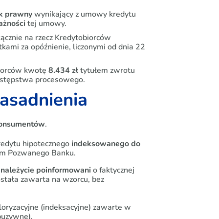
ek prawny
wynikający z umowy kredytu
ważności
tej umowy.
cznie na rzecz Kredytobiorców
ami za opóźnienie, liczonymi od dnia 22
biorców kwotę
8.434 zł
tytułem zwrotu
zastępstwa procesowego.
zasadnienia
onsumentów
.
edytu hipotecznego
indeksowanego do
nym Pozwanego Banku.
i należycie poinformowani
o faktycznej
stała zawarta na wzorcu, bez
oryzacyjne (indeksacyjne) zawarte w
buzywne).