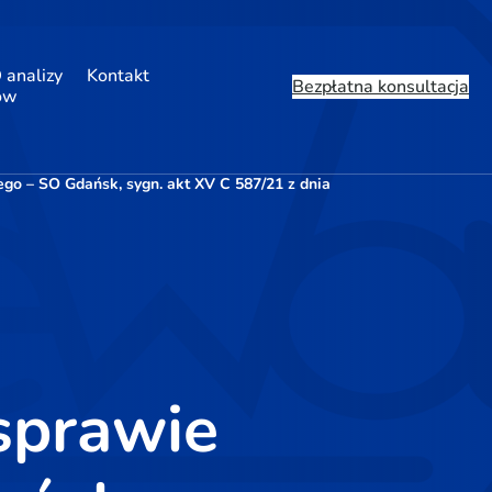
 analizy
Kontakt
Bezpłatna konsultacja
ów
o – SO Gdańsk, sygn. akt XV C 587/21 z dnia
sprawie