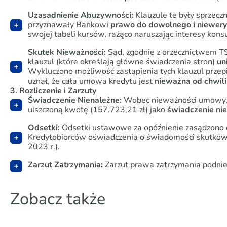
Uzasadnienie Abuzywności:
Klauzule te były sprzecz
przyznawały Bankowi
prawo do dowolnego i niewery
swojej tabeli kursów, rażąco naruszając interesy kon
Skutek Nieważności:
Sąd, zgodnie z orzecznictwem TS
klauzul (które określają główne świadczenia stron)
un
Wykluczono możliwość zastąpienia tych klauzul prz
uznał, że cała umowa kredytu jest
nieważna od chwili
3. Rozliczenie i Zarzuty
Świadczenie Nienależne:
Wobec nieważności umowy, 
uiszczoną kwotę (157.723,21 zł) jako
świadczenie ni
Odsetki:
Odsetki ustawowe za opóźnienie zasądzono o
Kredytobiorców oświadczenia o świadomości skutków
2023 r.).
Zarzut Zatrzymania:
Zarzut prawa zatrzymania podnie
Zobacz także