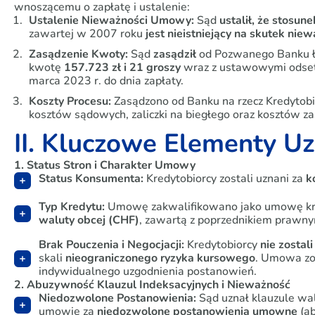
wnoszącemu o zapłatę i ustalenie:
Ustalenie Nieważności Umowy:
Sąd
ustalił, że stosun
zawartej w 2007 roku
jest nieistniejący na skutek nie
Zasądzenie Kwoty:
Sąd
zasądził
od Pozwanego Banku łą
kwotę
157.723 zł i 21 groszy
wraz z ustawowymi odsetk
marca 2023 r. do dnia zapłaty.
Koszty Procesu:
Zasądzono od Banku na rzecz Kredyto
kosztów sądowych, zaliczki na biegłego oraz kosztów 
II. Kluczowe Elementy U
1. Status Stron i Charakter Umowy
Status Konsumenta:
Kredytobiorcy zostali uznani za
k
Typ Kredytu:
Umowę zakwalifikowano jako umowę kr
waluty obcej (CHF)
, zawartą z poprzednikiem praw
Brak Pouczenia i Negocjacji:
Kredytobiorcy
nie zostal
skali
nieograniczonego ryzyka kursowego
. Umowa zo
indywidualnego uzgodnienia postanowień.
2. Abuzywność Klauzul Indeksacyjnych i Nieważność
Niedozwolone Postanowienia:
Sąd uznał klauzule wal
umowie za
niedozwolone postanowienia umowne
(a