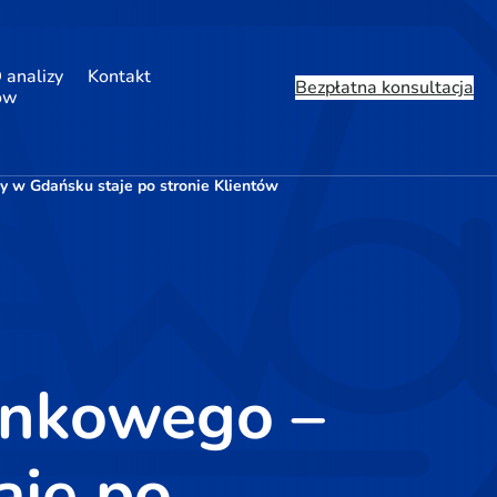
 analizy
Kontakt
Bezpłatna konsultacja
ów
 w Gdańsku staje po stronie Klientów
ankowego –
aje po