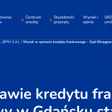
nianie
Centrum
Służebność
Wyroki i
SKD
w
wiedzy
przesyłu
opinie
um
 (BPH S.A.)
/
Wyrok w sprawie kredytu frankowego – Sąd Okręgowy
awie kredytu fr
y w Gdańsku st