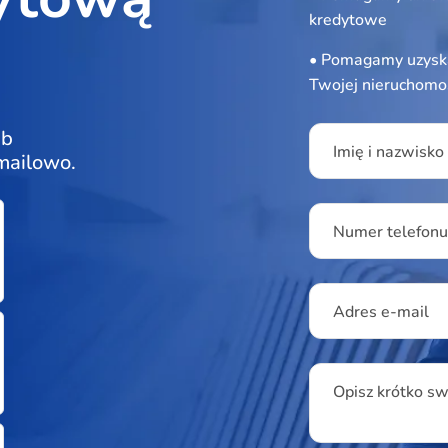
kredytowe
• Pomagamy uzyska
Twojej nieruchomo
Please leave this f
ub
Imię i nazwisko
 mailowo.
Numer telefon
Adres e-mail
Opisz krótko s