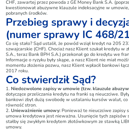
CHF, zawartej przez powoda z GE Money Bank S.A. (pop
kwestionował abuzywne klauzule indeksacyjne w umowie, 
pobranych środków.
Przebieg sprawy i decyz
(numer sprawy IC 468/21
Co się stało? Sąd ustalił, że powód wziął kredyt na 205 232 
szwajcarskie (CHF). Chociaż nasz Klient szukał kredytu w
S.A., teraz Bank BPH S.A.) przekonał go do kredytu we fran
Informacje o ryzyku były skąpe, a nasz Klient nie miał m
momentu złożenia pozwu, nasz Klient wpłacił bankowi łączn
2017 roku.
Co stwierdził Sąd?
1.
Niedozwolone zapisy w umowie (tzw. klauzule abuzyw
dotyczące przeliczania kredytu na franki są nieuczciwe. Był
bankowi zbyt dużą swobodę w ustalaniu kursów walut, co 
równość stron.
2.
Unieważnienie umowy:
Ponieważ te nieuczciwe zapisy s
umowa kredytowa jest nieważna. Usunięcie tych zapisów s
stałby się zwykłym kredytem złotówkowym ze stawką LIBOR
umowy.