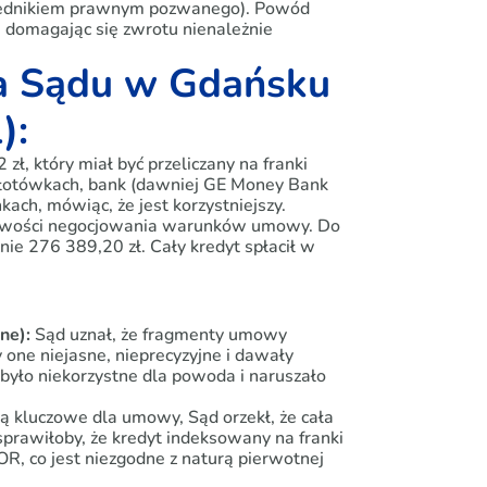
rzednikiem prawnym pozwanego). Powód
domagając się zwrotu nienależnie
ja Sądu w Gdańsku
):
zł, który miał być przeliczany na franki
 złotówkach, bank (dawniej GE Money Bank
kach, mówiąc, że jest korzystniejszy.
ożliwości negocjowania warunków umowy. Do
ie 276 389,20 zł. Cały kredyt spłacił w
ne):
Sąd uznał, że fragmenty umowy
y one niejasne, nieprecyzyjne i dawały
było niekorzystne dla powoda i naruszało
ą kluczowe dla umowy, Sąd orzekł, że cała
prawiłoby, że kredyt indeksowany na franki
, co jest niezgodne z naturą pierwotnej