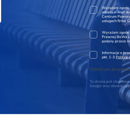
Wyrażam zgodę 
adresu e-mail d
Centrum Pomocy 
usługach firmy G
Wyrażam zgodę 
Prawnej BeWa Le
podany przeze m
Informacje o pr
pkt. 1-3
Polityki
Odbieram bezpłatn
Ta strona jest chronio
Google oraz obowiązuj