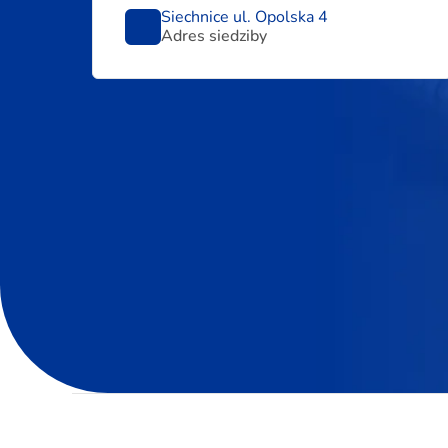
Siechnice ul. Opolska 4
Adres siedziby