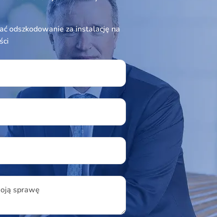
ć odszkodowanie za instalację na
ści
ield empty.
u
woją sprawę