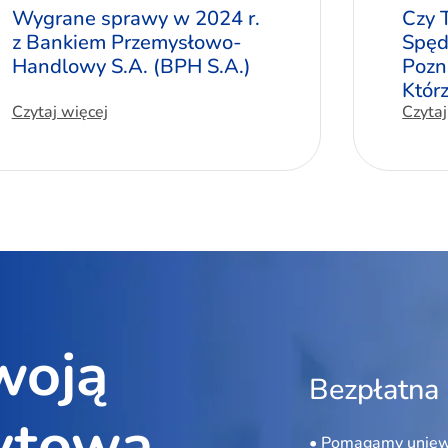
Wygrane sprawy w 2024 r.
Czy 
z Bankiem Przemysłowo-
Spęd
Handlowy S.A. (BPH S.A.)
Pozn
Któr
Czytaj więcej
Czytaj
woją
Bezpłatna 
ytową
• Pomagamy uniew