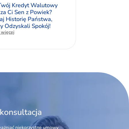
Twój Kredyt Walutowy
za Ci Sen z Powiek?
aj Historię Państwa,
zy Odzyskali Spokój!
 więcej
konsultacja
ażniać niekorzystne umowy