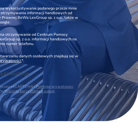
na wykorzystywanie podanego przeze mnie
o otrzymywania informacji handlowych od
Prawnej BeWa LexGroup sp. z o.o., także w
oogle.
na otrzymywanie od Centrum Pomocy
xGroup sp. z o.o. informacji handlowych na
nie numer telefonu.
zetwarzaniu danych osobowych znajdują się w
 prywatności.
*.
ą konsultację
na przez reCAPTCHA i
Politykę prywatności
ące
Warunki korzystania z usługi
.