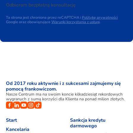
Odbieram bezpłatną konsultację
Ta strona jest chroniona przez reCAPTCHA i
Politykę prywatności
Google oraz obowiązujące
Warunki korzystania z usługi
.
Od 2017 roku aktywnie i z sukcesami zajmujemy się
pomocą frankowiczom.
Nasze Centrum ma na swoim koncie kilkadziesiąt rekordowych
wygranych z sumą korzyści dla Klienta na ponad milion złotych.
Start
Sankcja kredytu
darmowego
Kancelaria