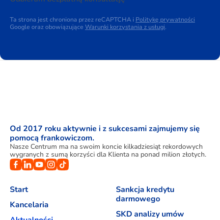
Ta strona jest chroniona przez reCAPTCHA i
Politykę prywatności
Google oraz obowiązujące
Warunki korzystania z usługi
.
Od 2017 roku aktywnie i z sukcesami zajmujemy się
pomocą frankowiczom.
Nasze Centrum ma na swoim koncie kilkadziesiąt rekordowych
wygranych z sumą korzyści dla Klienta na ponad milion złotych.
Start
Sankcja kredytu
darmowego
Kancelaria
SKD analizy umów