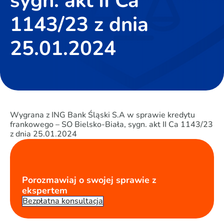
sygn. akt II Ca
1143/23 z dnia
25.01.2024
Wygrana z ING Bank Śląski S.A w sprawie kredytu
frankowego – SO Bielsko-Biała, sygn. akt II Ca 1143/23
z dnia 25.01.2024
Porozmawiaj o swojej sprawie z
ekspertem
Bezpłatna konsultacja