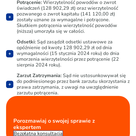
Potrącenie:
Wierzytelność powodów o zwrot
świadczeń (128 902,29 zł) oraz wierzytelność
pozwanego o zwrot kapitału (141 120,00 zł)
zostały uznane za wymagalne i potrącone.
Skutkiem potrącenia wierzytelność powodów
(niższa) umorzyła się w całości.
Odsetki:
Sąd zasądził odsetki ustawowe za
opóźnienie od kwoty 128 902,29 zł od dnia
wymagalności (15 stycznia 2024 roku) do dnia
umorzenia wierzytelności przez potrącenie (22
sierpnia 2024 roku).
Zarzut Zatrzymania:
Sąd nie ustosunkowywał się
do podniesionego przez bank zarzutu skorzystania z
prawa zatrzymania, z uwagi na uwzględnienie
zarzutu potrącenia.
Porozmawiaj o swojej sprawie z
ekspertem
Bezpłatna konsultacja