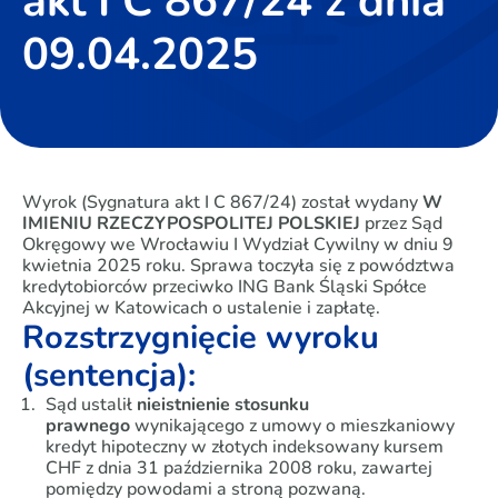
akt I C 867/24 z dnia
09.04.2025
Wyrok (Sygnatura akt I C 867/24) został wydany
W
IMIENIU RZECZYPOSPOLITEJ POLSKIEJ
przez Sąd
Okręgowy we Wrocławiu I Wydział Cywilny w dniu 9
kwietnia 2025 roku. Sprawa toczyła się z powództwa
kredytobiorców przeciwko ING Bank Śląski Spółce
Akcyjnej w Katowicach o ustalenie i zapłatę.
Rozstrzygnięcie wyroku
(sentencja):
Sąd ustalił
nieistnienie stosunku
prawnego
wynikającego z umowy o mieszkaniowy
kredyt hipoteczny w złotych indeksowany kursem
CHF z dnia 31 października 2008 roku, zawartej
pomiędzy powodami a stroną pozwaną.