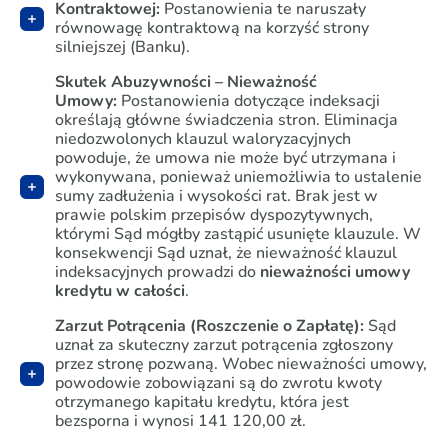
Kontraktowej:
Postanowienia te naruszały
równowagę kontraktową na korzyść strony
silniejszej (Banku).
Skutek Abuzywności – Nieważność
Umowy:
Postanowienia dotyczące indeksacji
określają główne świadczenia stron. Eliminacja
niedozwolonych klauzul waloryzacyjnych
powoduje, że umowa nie może być utrzymana i
wykonywana, ponieważ uniemożliwia to ustalenie
sumy zadłużenia i wysokości rat. Brak jest w
prawie polskim przepisów dyspozytywnych,
którymi Sąd mógłby zastąpić usunięte klauzule. W
konsekwencji Sąd uznał, że nieważność klauzul
indeksacyjnych prowadzi do
nieważności umowy
kredytu w całości
.
Zarzut Potrącenia (Roszczenie o Zapłatę):
Sąd
uznał za skuteczny zarzut potrącenia zgłoszony
przez stronę pozwaną. Wobec nieważności umowy,
powodowie zobowiązani są do zwrotu kwoty
otrzymanego kapitału kredytu, która jest
bezsporna i wynosi 141 120,00 zł.