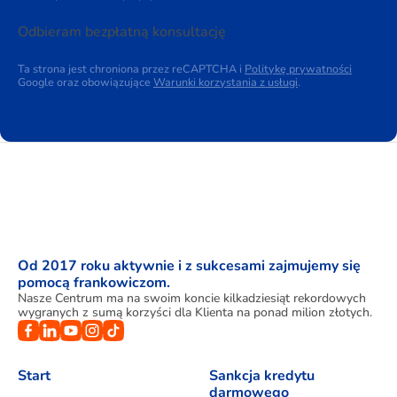
Odbieram bezpłatną konsultację
Ta strona jest chroniona przez reCAPTCHA i
Politykę prywatności
Google oraz obowiązujące
Warunki korzystania z usługi
.
Od 2017 roku aktywnie i z sukcesami zajmujemy się
pomocą frankowiczom.
Nasze Centrum ma na swoim koncie kilkadziesiąt rekordowych
wygranych z sumą korzyści dla Klienta na ponad milion złotych.
Start
Sankcja kredytu
darmowego