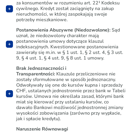
za konsumentów w rozumieniu art. 22¹ Kodeksu
cywilnego. Kredyt został zaciągnięty na zakup
nieruchomości, w której zaspokajają swoje
potrzeby mieszkaniowe.
Postanowienia Abuzywne (Niedozwolone):
Sąd
uznał, że niedozwolony charakter mają
postanowienia umowy dotyczące klauzul
indeksacyjnych. Kwestionowane postanowienia
zawierały się m.in. w § 1 ust. 1, § 2 ust. 4, § 3 ust.
9, § 4 ust. 1, § 4 ust. 9, § 8 ust. 1 umowy.
Brak Jednoznaczności i
Transparentności:
Klauzule przeliczeniowe nie
zostały sformułowane w sposób jednoznaczny.
Odwoływały się one do kursów kupna i sprzedaży
CHF, ustalanych jednostronnie przez bank w Tabeli
kursów. Umowa nie określała zasad, którymi bank
miał się kierować przy ustalaniu kursów, co
dawało Bankowi możliwość jednostronnej zmiany
wysokości zobowiązania (zarówno przy wypłacie,
jak i spłacie kredytu).
Naruszenie Równowagi