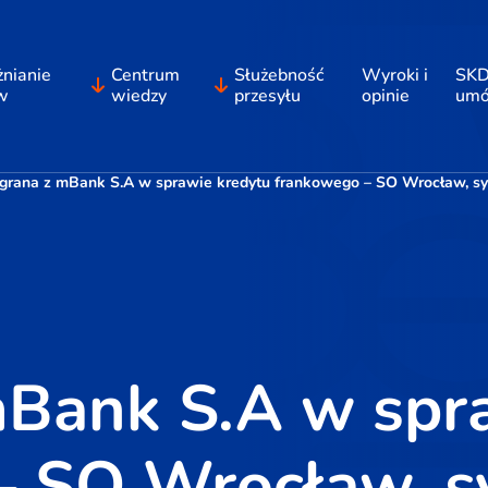
nianie
Centrum
Służebność
Wyroki i
SKD
w
wiedzy
przesyłu
opinie
um
rana z mBank S.A w sprawie kredytu frankowego – SO Wrocław, sygn
Bank S.A w spra
 SO Wrocław, sy