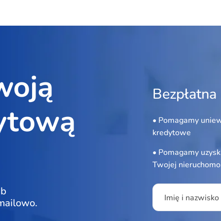
woją
Bezpłatna 
ytową
• Pomagamy uniew
kredytowe
• Pomagamy uzyska
Twojej nieruchomo
Please leave this f
ub
Imię i nazwisko
 mailowo.