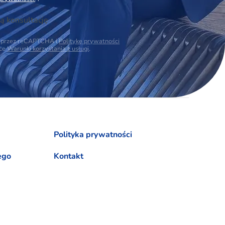
ą konsultację
na przez reCAPTCHA i
Politykę prywatności
ące
Warunki korzystania z usługi
.
Polityka prywatności
ego
Kontakt