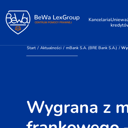
Kancelaria
Unieważ
kredytó
Start
/
Aktualności
/
mBank S.A. (BRE Bank S.A.)
/
Wyg
Wygrana z m
frankowego –