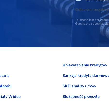
Odbieram bezpłatn
Ta strona jest chronio
Google oraz obowiązuj
Unieważnianie kredytów
laria
Sankcja kredytu darmow
lności
SKD analizy umów
riały Wideo
Służebność przesyłu