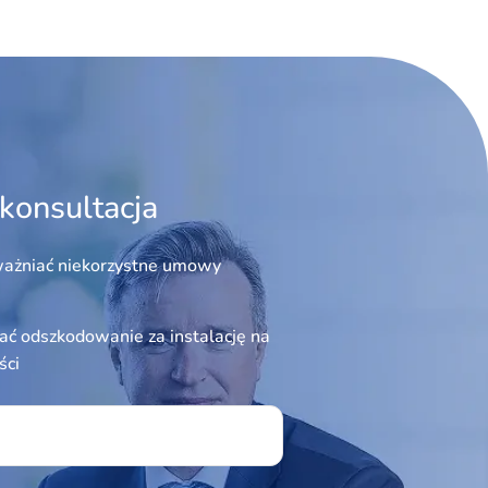
konsultacja
ażniać niekorzystne umowy
ć odszkodowanie za instalację na
ści
ield empty.