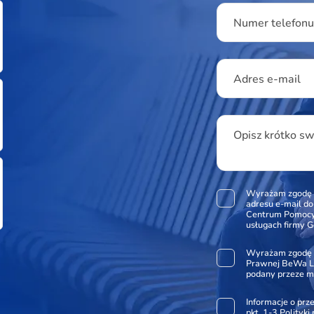
Numer telefon
Adres e-mail
Opisz krótko s
Wyrażam zgodę 
adresu e-mail d
Centrum Pomocy 
usługach firmy G
Wyrażam zgodę 
Prawnej BeWa Le
podany przeze m
Informacje o pr
pkt. 1-3
Polityki