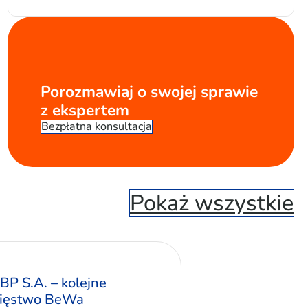
Porozmawiaj o swojej sprawie
z ekspertem
Bezpłatna konsultacja
Pokaż wszystkie
BP S.A. – kolejne
ięstwo BeWa