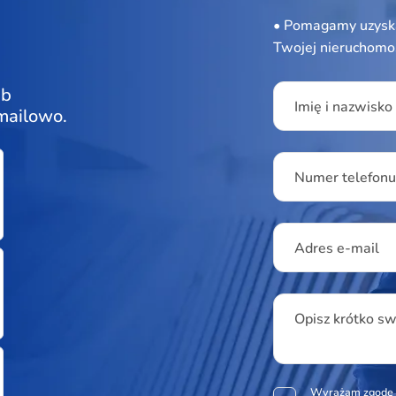
• Pomagamy uzyska
Twojej nieruchomo
Please leave this f
ub
Imię i nazwisko
 mailowo.
Numer telefon
Adres e-mail
Opisz krótko s
Wyrażam zgodę 