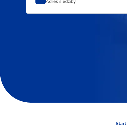
Adres siedziby
Start