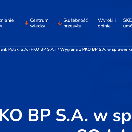
nianie
Centrum
Służebność
Wyroki i
SKD
w
wiedzy
przesyłu
opinie
um
nk Polski S.A. (PKO BP S.A.)
/
Wygrana z PKO BP S.A. w sprawie kre
KO BP S.A. w sp