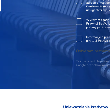
adresu e-mail d
Centrum Pomocy 
usługach firmy G
Wyrażam zgodę 
Prawnej BeWa Le
podany przeze m
Informacje o pr
pkt. 1-3
Polityki
Odbieram bezpłatn
Ta strona jest chronio
Google oraz obowiązuj
Unieważnianie kredytów