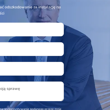
ć odszkodowanie za instalację na
ści
ield empty.
u
woją sprawę
na wykorzystywanie podanego przeze mnie