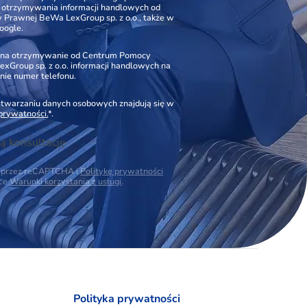
o otrzymywania informacji handlowych od
Prawnej BeWa LexGroup sp. z o.o., także w
oogle.
na otrzymywanie od Centrum Pomocy
xGroup sp. z o.o. informacji handlowych na
nie numer telefonu.
zetwarzaniu danych osobowych znajdują się w
 prywatności.
*.
ą konsultację
na przez reCAPTCHA i
Politykę prywatności
ące
Warunki korzystania z usługi
.
Polityka prywatności