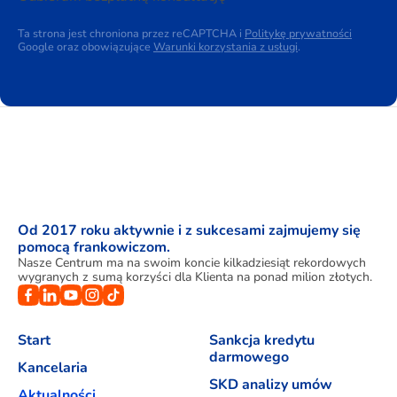
Ta strona jest chroniona przez reCAPTCHA i
Politykę prywatności
Google oraz obowiązujące
Warunki korzystania z usługi
.
Od 2017 roku aktywnie i z sukcesami zajmujemy się
pomocą frankowiczom.
Nasze Centrum ma na swoim koncie kilkadziesiąt rekordowych
wygranych z sumą korzyści dla Klienta na ponad milion złotych.
Start
Sankcja kredytu
darmowego
Kancelaria
SKD analizy umów
Aktualności