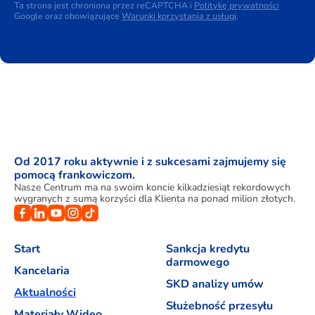
Ta strona jest chroniona przez reCAPTCHA i
Politykę prywatności
Google oraz obowiązujące
Warunki korzystania z usługi
.
Od 2017 roku aktywnie i z sukcesami zajmujemy się
pomocą frankowiczom.
Nasze Centrum ma na swoim koncie kilkadziesiąt rekordowych
wygranych z sumą korzyści dla Klienta na ponad milion złotych.
Start
Sankcja kredytu
darmowego
Kancelaria
SKD analizy umów
Aktualności
Służebność przesyłu
Materiały Wideo