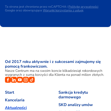
Ta strona jest chroniona przez reCAPTCHA i
Politykę prywatności
Google oraz obowiązujące
Warunki korzystania z usługi
.
Od 2017 roku aktywnie i z sukcesami zajmujemy się
pomocą frankowiczom.
Nasze Centrum ma na swoim koncie kilkadziesiąt rekordowych
wygranych z sumą korzyści dla Klienta na ponad milion złotych.
Start
Sankcja kredytu
darmowego
Kancelaria
SKD analizy umów
Aktualności