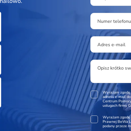
 mailowo.
Numer telefon
Adres e-mail
Opisz krótko s
Wyrażam zgodę 
adresu e-mail d
Centrum Pomocy 
usługach firmy G
Wyrażam zgodę 
Prawnej BeWa Le
podany przeze m