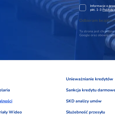
Informacje o pr
pkt. 1-3
Polityki
Odbieram bezpłatn
Ta strona jest chronio
Google oraz obowiązuj
Unieważnianie kredytów
laria
Sankcja kredytu darmow
lności
SKD analizy umów
riały Wideo
Służebność przesyłu