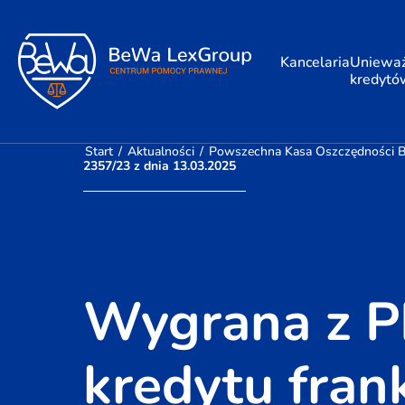
Kancelaria
Unieważ
kredytó
Start
/
Aktualności
/
Powszechna Kasa Oszczędności Ba
2357/23 z dnia 13.03.2025
Wygrana z P
kredytu fra