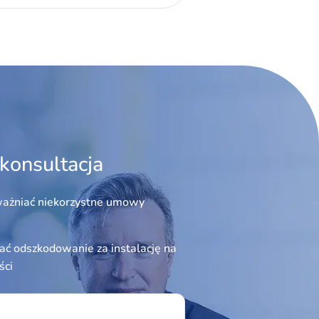
konsultacja
ażniać niekorzystne umowy
ć odszkodowanie za instalację na
ści
ield empty.