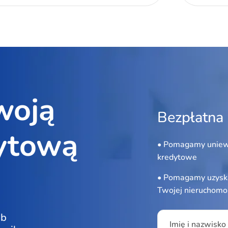
woją
Bezpłatna 
ytową
• Pomagamy uniew
kredytowe
• Pomagamy uzyska
Twojej nieruchomo
Please leave this f
ub
Imię i nazwisko