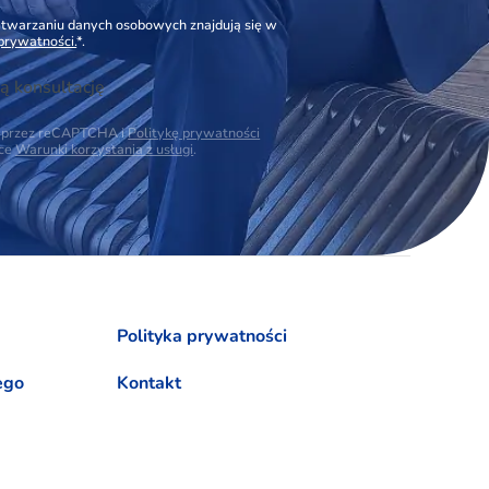
zetwarzaniu danych osobowych znajdują się w
 prywatności.
*.
ą konsultację
na przez reCAPTCHA i
Politykę prywatności
ące
Warunki korzystania z usługi
.
Polityka prywatności
ego
Kontakt