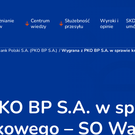
nianie
Centrum
Służebność
Wyroki i
SKD
w
wiedzy
przesyłu
opinie
um
nk Polski S.A. (PKO BP S.A.)
/
Wygrana z PKO BP S.A. w sprawie kr
KO BP S.A. w sp
nkowego – SO Wa