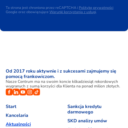
Ta strona jest chroniona przez reCAPTCHA i
Politykę prywatności
Google oraz obowiązujące
Warunki korzystania z usługi
.
Od 2017 roku aktywnie i z sukcesami zajmujemy się
pomocą frankowiczom.
Nasze Centrum ma na swoim koncie kilkadziesiąt rekordowych
wygranych z sumą korzyści dla Klienta na ponad milion złotych.
Start
Sankcja kredytu
darmowego
Kancelaria
SKD analizy umów
Aktualności