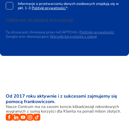
Informacje o przetwarzaniu danych osobowych znajdują się w
pkt. 1-3
Polityki prywatności.
*.
Odbieram bezpłatną konsultację
Ta strona jest chroniona przez reCAPTCHA i
Politykę prywatności
Google oraz obowiązujące
Warunki korzystania z usługi
.
Od 2017 roku aktywnie i z sukcesami zajmujemy się
pomocą frankowiczom.
Nasze Centrum ma na swoim koncie kilkadziesiąt rekordowych
wygranych z sumą korzyści dla Klienta na ponad milion złotych.