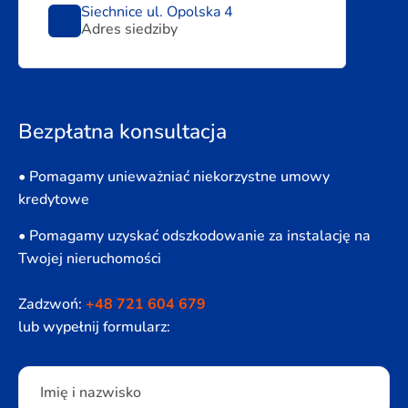
Siechnice ul. Opolska 4
Adres siedziby
Bezpłatna konsultacja
• Pomagamy unieważniać niekorzystne umowy
kredytowe
• Pomagamy uzyskać odszkodowanie za instalację na
Twojej nieruchomości
Zadzwoń:
+48 721 604 679
lub wypełnij formularz:
Please leave this field empty.
Imię i nazwisko