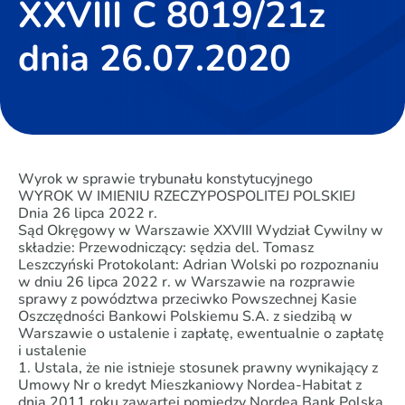
XXVIII C 8019/21z
dnia 26.07.2020
Wyrok w sprawie trybunału konstytucyjnego
WYROK W IMIENIU RZECZYPOSPOLITEJ POLSKIEJ
Dnia 26 lipca 2022 r.
Sąd Okręgowy w Warszawie XXVIII Wydział Cywilny w
składzie: Przewodniczący: sędzia del. Tomasz
Leszczyński Protokolant: Adrian Wolski po rozpoznaniu
w dniu 26 lipca 2022 r. w Warszawie na rozprawie
sprawy z powództwa przeciwko Powszechnej Kasie
Oszczędności Bankowi Polskiemu S.A. z siedzibą w
Warszawie o ustalenie i zapłatę, ewentualnie o zapłatę
i ustalenie
1. Ustala, że nie istnieje stosunek prawny wynikający z
Umowy Nr o kredyt Mieszkaniowy Nordea-Habitat z
dnia 2011 roku zawartej pomiędzy Nordea Bank Polska