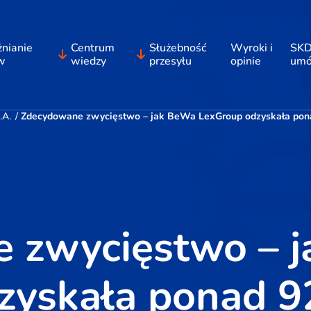
nianie
Centrum
Służebność
Wyroki i
SKD
w
wiedzy
przesyłu
opinie
um
.A.
/
Zdecydowane zwycięstwo – jak BeWa LexGroup odzyskała ponad 
 zwycięstwo – 
yskała ponad 92