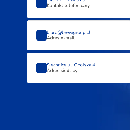
+48 721 604 679
Kontakt telefoniczny
biuro@bewagroup.pl
Adres e-mail
Siechnice ul. Opolska 4
Adres siedziby