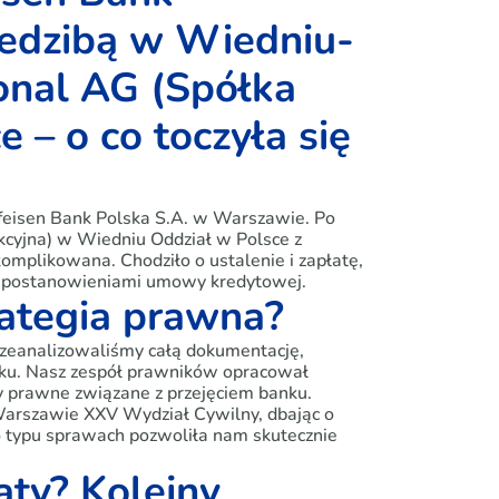
siedzibą w Wiedniu-
ional AG (Spółka
 – o co toczyła się
feisen Bank Polska S.A. w Warszawie. Po
Akcyjna) w Wiedniu Oddział w Polsce z
komplikowana. Chodziło o ustalenie i zapłatę,
i postanowieniami umowy kredytowej.
rategia prawna?
przeanalizowaliśmy całą dokumentację,
nku. Nasz zespół prawników opracował
ty prawne związane z przejęciem banku.
rszawie XXV Wydział Cywilny, dbając o
o typu sprawach pozwoliła nam skutecznie
aty? Kolejny