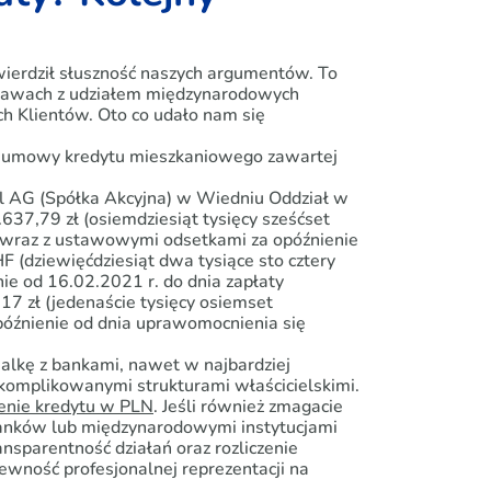
wierdził słuszność naszych argumentów. To
prawach z udziałem międzynarodowych
h Klientów. Oto co udało nam się
y z umowy kredytu mieszkaniowego zawartej
al AG (Spółka Akcyjna) w Wiedniu Oddział w
37,79 zł (osiemdziesiąt tysięcy sześćset
y) wraz z ustawowymi odsetkami za opóźnienie
 (dziewięćdziesiąt dwa tysiące sto cztery
ie od 16.02.2021 r. do dnia zapłaty
7 zł (jedenaście tysięcy osiemset
óźnienie od dnia uprawomocnienia się
alkę z bankami, nawet w najbardziej
omplikowanymi strukturami właścicielskimi.
enie kredytu w PLN
. Jeśli również zmagacie
banków lub międzynarodowymi instytucjami
nsparentność działań oraz rozliczenie
wność profesjonalnej reprezentacji na