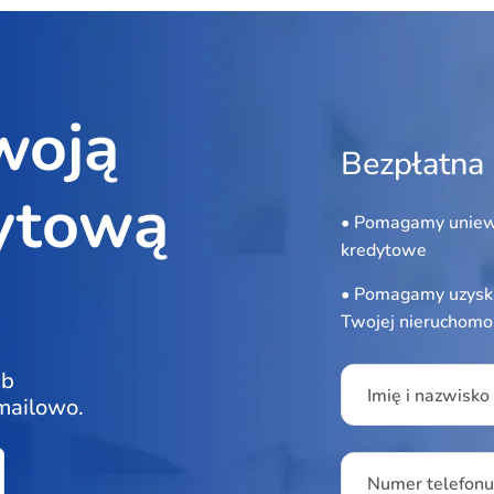
woją
Bezpłatna 
ytową
• Pomagamy uniew
kredytowe
• Pomagamy uzyska
Twojej nieruchomo
Please leave this f
ub
Imię i nazwisko
 mailowo.
Numer telefon