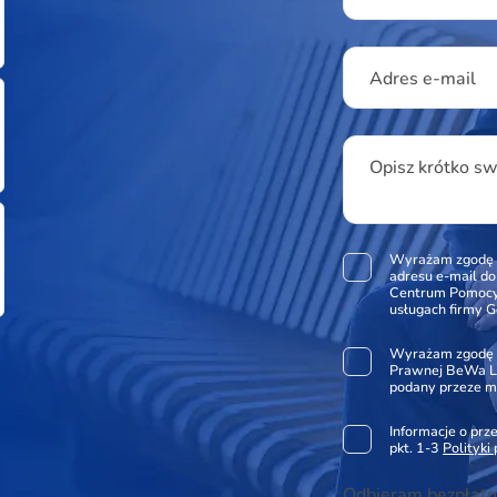
Adres e-mail
Opisz krótko s
Wyrażam zgodę 
adresu e-mail d
Centrum Pomocy 
usługach firmy G
Wyrażam zgodę 
Prawnej BeWa Le
podany przeze m
Informacje o pr
pkt. 1-3
Polityki
Odbieram bezpłatn