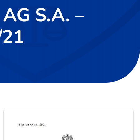
 AG S.A. –
/21