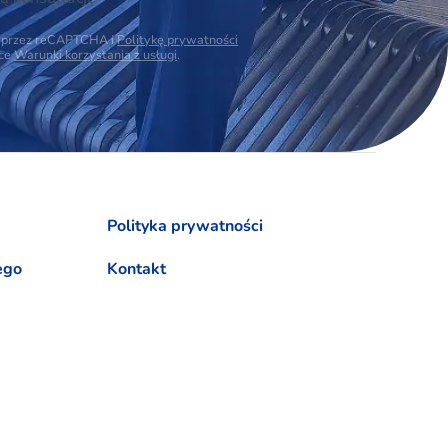
na przez reCAPTCHA i
Politykę prywatności
ące
Warunki korzystania z usługi
.
Polityka prywatności
ego
Kontakt