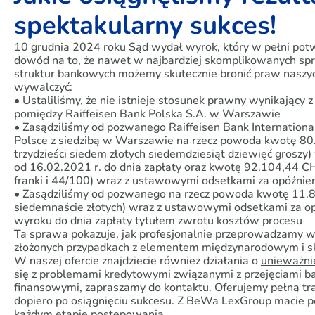
spektakularny sukces!
10 grudnia 2024 roku Sąd wydał wyrok, który w pełni pot
dowód na to, że nawet w najbardziej skomplikowanych s
struktur bankowych możemy skutecznie bronić praw naszyc
wywalczyć:
• Ustaliliśmy, że nie istnieje stosunek prawny wynikając
pomiędzy Raiffeisen Bank Polska S.A. w Warszawie
• Zasądziliśmy od pozwanego Raiffeisen Bank Internation
Polsce z siedzibą w Warszawie na rzecz powoda kwotę 80.6
trzydzieści siedem złotych siedemdziesiąt dziewięć grosz
od 16.02.2021 r. do dnia zapłaty oraz kwotę 92.104,44 CHF
franki i 44/100) wraz z ustawowymi odsetkami za opóźnien
• Zasądziliśmy od pozwanego na rzecz powoda kwotę 11.81
siedemnaście złotych) wraz z ustawowymi odsetkami za op
wyroku do dnia zapłaty tytułem zwrotu kosztów procesu
Ta sprawa pokazuje, jak profesjonalnie przeprowadzamy w
złożonych przypadkach z elementem międzynarodowym i sk
W naszej ofercie znajdziecie również działania o
unieważni
się z problemami kredytowymi związanymi z przejęciami 
finansowymi, zapraszamy do kontaktu. Oferujemy pełną tra
dopiero po osiągnięciu sukcesu. Z BeWa LexGroup macie pe
każdym etapie postępowania.