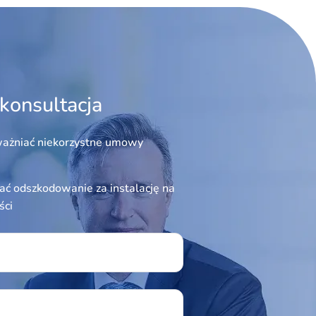
konsultacja
ażniać niekorzystne umowy
ć odszkodowanie za instalację na
ści
ield empty.
u