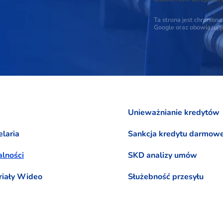
Ta strona jest chronio
Google oraz obowiązuj
Unieważnianie kredytów
laria
Sankcja kredytu darmow
lności
SKD analizy umów
riały Wideo
Służebność przesyłu