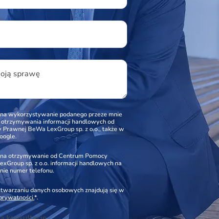
woją sprawę
na wykorzystywanie podanego przeze mnie
o otrzymywania informacji handlowych od
Prawnej BeWa LexGroup sp. z o.o., także w
oogle.
na otrzymywanie od Centrum Pomocy
xGroup sp. z o.o. informacji handlowych na
nie numer telefonu.
zetwarzaniu danych osobowych znajdują się w
 prywatności.
*.
ą konsultację