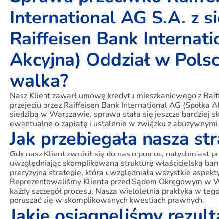
International AG S.A. z 
Raiffeisen Bank Internat
Akcyjna) Oddział w Polsce
walka?
Nasz Klient zawarł umowę kredytu mieszkaniowego z Raif
przejęciu przez Raiffeisen Bank International AG (Spółka 
siedzibą w Warszawie, sprawa stała się jeszcze bardziej s
ewentualne o zapłatę i ustalenie w związku z abuzywnym
Jak przebiegała nasza st
Gdy nasz Klient zwrócił się do nas o pomoc, natychmiast 
uwzględniając skomplikowaną strukturę właścicielską ba
precyzyjną strategię, która uwzględniała wszystkie aspek
Reprezentowaliśmy Klienta przed Sądem Okręgowym w Wa
każdy szczegół procesu. Nasza wieloletnia praktyka w teg
poruszać się w skomplikowanych kwestiach prawnych.
Jakie osiągnęliśmy rezult