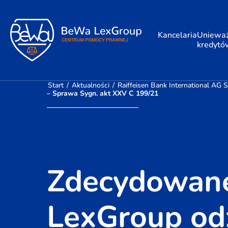
Kancelaria
Unieważ
kredytó
Start
/
Aktualności
/
Raiffeisen Bank International AG S
– Sprawa Sygn. akt XXV C 199/21
Zdecydowane
LexGroup odz