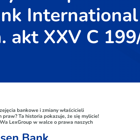
ank International
. akt XXV C 199
zejęcia bankowe i zmiany właścicieli
praw? Ta historia pokazuje, że się mylicie!
BeWa LexGroup w walce o prawa naszych
isen Bank