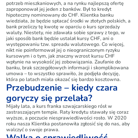
potrzeb mieszkaniowych, a na rynku najlepszą ofertę
zaproponował jej jeden z banków. Był to kredyt
hipoteczny nominowany do CHF. Klientka banku
wiedziała, że będzie spłacać środki w złotych polskich, a
bank przeliczy tę kwotę w oparciu o kurs sprzedaży
waluty. Niestety, nie zdawała sobie sprawy z tego, w
jaki sposób bank będzie ustalał kursy CHF, ani o
występowaniu tzw. spreadu walutowego. Co więcej,
nikt nie poinformował jej o nieograniczonym ryzyku
kursowym i o tym, jak znaczny wzrost kursu CHF
wpłynie na wysokość jej zobowiązania. Zaufanie do
banku, brak szczegółowych informacji i skomplikowana
umowa – to wszystko sprawiło, że podjęła decyzję,
która po latach miała okazać się bardzo kosztowna.
Przebudzenie – kiedy czara
goryczy się przelała?
Mijały lata, a kurs franka szwajcarskiego rósł w
zastraszającym tempie. Raty kredytu stawały się coraz
wyższe, a poczucie niesprawiedliwości rosło. W 2020
roku nasza Klientka postanowiła zgłosić się do nas, aby
walczyć o swoje prawa.
Walka o sprawiedliwość –