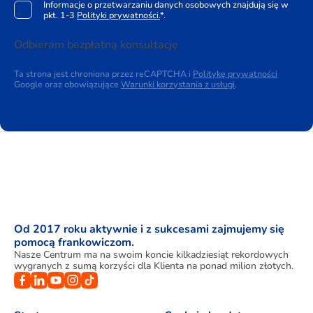
Informacje o przetwarzaniu danych osobowych znajdują się w
pkt. 1-3
Polityki prywatności.
*.
Odbieram bezpłatną konsultację
Ta strona jest chroniona przez reCAPTCHA i
Politykę prywatności
Google oraz obowiązujące
Warunki korzystania z usługi
.
Od 2017 roku aktywnie i z sukcesami zajmujemy się
pomocą frankowiczom.
Nasze Centrum ma na swoim koncie kilkadziesiąt rekordowych
wygranych z sumą korzyści dla Klienta na ponad milion złotych.