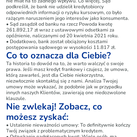
nie miał na to żadnego wpływu. Co więcej, Sąd
podkreślił, że bank nie udzielił kredytobiorcy
odpowiednich informacji o ryzyku kursowym, co było
rażącym naruszeniem jego interesów jako konsumenta.
• Sąd zasądził od banku na rzecz Powoda kwotę
261.892,17 zł wraz z ustawowymi odsetkami za
opóźnienie, naliczanymi od 20 kwietnia 2021 roku.
• Dodatkowo, bank został obciążony kosztami
postępowania sądowego w wysokości 11.817 zł.
Co to oznacza dla Ciebie?
Ta historia to dowód na to, że warto walczyć o swoje
prawa. Jeśli masz kredyt frankowy i czujesz, że umowa,
którą zawarłeś, jest dla Ciebie niekorzystna,
niezwłocznie skontaktuj się z nami. Analiza Twojej
umowy może wykazać, że podobnie jak w przypadku
innych naszych Klientów, zawierają one niedozwolone
klauzule.
Nie zwlekaj! Zobacz, co
możesz zyskać:
• Ustalenie nieważności umowy: To definitywnie kończy
Twój związek z problematycznym kredytem.
• Odzyskanie nadpłaconych kwot: Wiele osób, ma