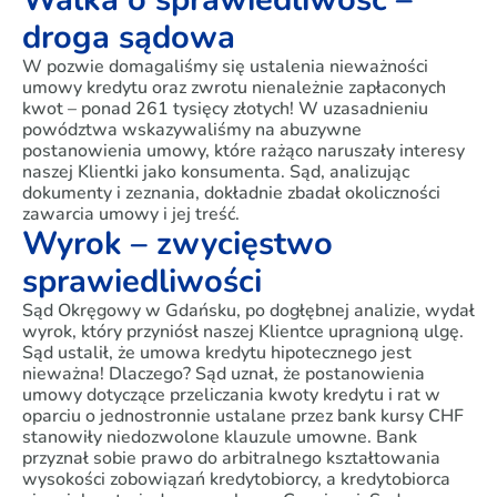
droga sądowa
W pozwie domagaliśmy się ustalenia nieważności
umowy kredytu oraz zwrotu nienależnie zapłaconych
kwot – ponad 261 tysięcy złotych! W uzasadnieniu
powództwa wskazywaliśmy na abuzywne
postanowienia umowy, które rażąco naruszały interesy
naszej Klientki jako konsumenta. Sąd, analizując
dokumenty i zeznania, dokładnie zbadał okoliczności
zawarcia umowy i jej treść.
Wyrok – zwycięstwo
sprawiedliwości
Sąd Okręgowy w Gdańsku, po dogłębnej analizie, wydał
wyrok, który przyniósł naszej Klientce upragnioną ulgę.
Sąd ustalił, że umowa kredytu hipotecznego jest
nieważna! Dlaczego? Sąd uznał, że postanowienia
umowy dotyczące przeliczania kwoty kredytu i rat w
oparciu o jednostronnie ustalane przez bank kursy CHF
stanowiły niedozwolone klauzule umowne. Bank
przyznał sobie prawo do arbitralnego kształtowania
wysokości zobowiązań kredytobiorcy, a kredytobiorca