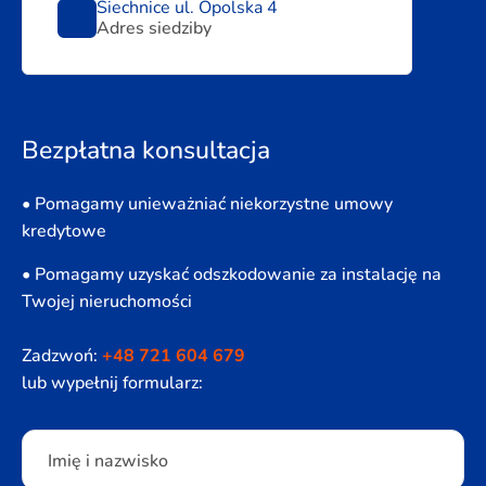
Siechnice ul. Opolska 4
Adres siedziby
Bezpłatna konsultacja
• Pomagamy unieważniać niekorzystne umowy
kredytowe
• Pomagamy uzyskać odszkodowanie za instalację na
Twojej nieruchomości
Zadzwoń:
+48 721 604 679
lub wypełnij formularz:
Please leave this field empty.
Imię i nazwisko