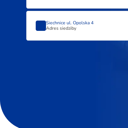
Siechnice ul. Opolska 4
Adres siedziby