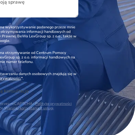
woją sprawę
na wykorzystywanie podanego przeze mnie
o otrzymywania informacji handlowych od
Prawnej BeWa LexGroup sp. z o.o., także w
oogle.
na otrzymywanie od Centrum Pomocy
xGroup sp. z o.o. informacji handlowych na
nie numer telefonu.
zetwarzaniu danych osobowych znajdują się w
 prywatności.
*.
ą konsultację
na przez reCAPTCHA i
Politykę prywatności
ące
Warunki korzystania z usługi
.