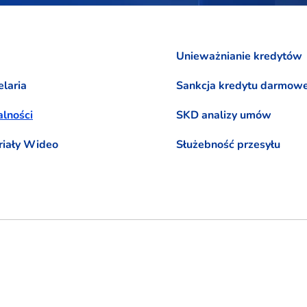
Unieważnianie kredytów
laria
Sankcja kredytu darmow
lności
SKD analizy umów
riały Wideo
Służebność przesyłu