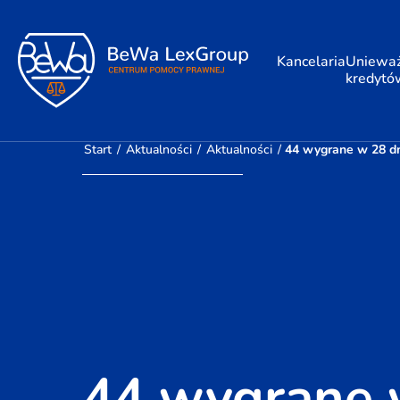
Kancelaria
Unieważ
kredytó
Start
/
Aktualności
/
Aktualności
/
44 wygrane w 28 dn
44 wygrane 