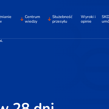
nianie
Centrum
Służebność
Wyroki i
SKD
w
wiedzy
przesyłu
opinie
um
i.
w 28 dni.