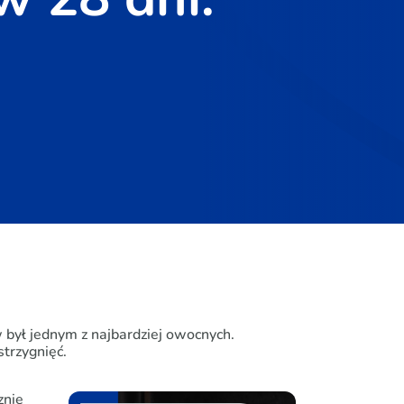
w był jednym z najbardziej owocnych.
trzygnięć.
znie