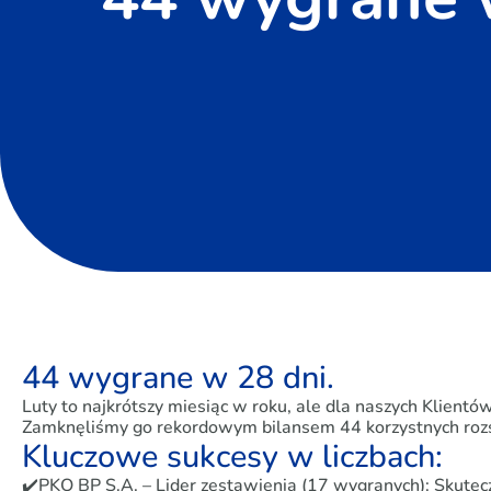
44 wygrane w 28 dni.
Luty to najkrótszy miesiąc w roku, ale dla naszych Klientó
Zamknęliśmy go rekordowym bilansem 44 korzystnych rozs
Kluczowe sukcesy w liczbach:
✔️PKO BP S.A. – Lider zestawienia (17 wygranych): Skutec