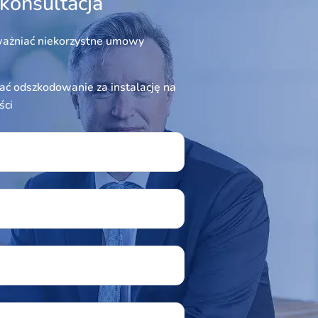
konsultacja
ażniać niekorzystne umowy
ć odszkodowanie za instalację na
ści
ield empty.
u