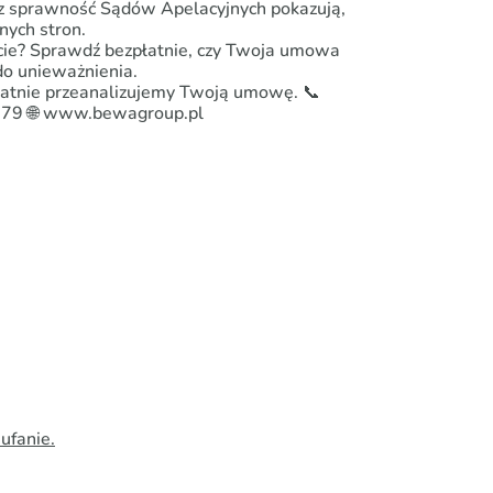
az sprawność Sądów Apelacyjnych pokazują,
nych stron.
iście? Sprawdź bezpłatnie, czy Twoja umowa
 do unieważnienia.
łatnie przeanalizujemy Twoją umowę. 📞
679 🌐 www.bewagroup.pl
ufanie.