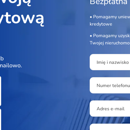
Bezpłatna 
ytową
• Pomagamy uniew
kredytowe
• Pomagamy uzyska
Twojej nieruchomo
Please leave this f
ub
Imię i nazwisko
 mailowo.
Numer telefon
Adres e-mail