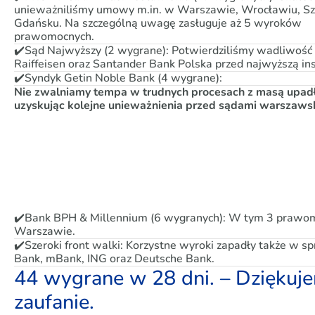
unieważniliśmy umowy m.in. w Warszawie, Wrocławiu, Szc
Gdańsku. Na szczególną uwagę zasługuje aż 5 wyroków
prawomocnych.
✔️Sąd Najwyższy (2 wygrane): Potwierdziliśmy wadliwoś
Raiffeisen oraz Santander Bank Polska przed najwyższą in
✔️Syndyk Getin Noble Bank (4 wygrane):
Nie zwalniamy tempa w trudnych procesach z masą upadł
uzyskując kolejne unieważnienia przed sądami warszaws
✔️Bank BPH & Millennium (6 wygranych): W tym 3 prawo
Warszawie.
✔️Szeroki front walki: Korzystne wyroki zapadły także w
Bank, mBank, ING oraz Deutsche Bank.
44 wygrane w 28 dni. – Dziękuj
zaufanie.