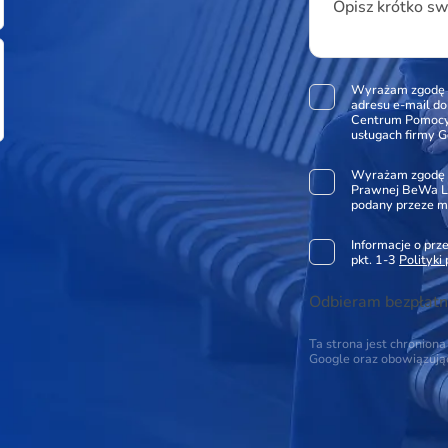
Opisz krótko s
Wyrażam zgodę 
adresu e-mail d
Centrum Pomocy 
usługach firmy G
Wyrażam zgodę 
Prawnej BeWa Le
podany przeze m
Informacje o pr
pkt. 1-3
Polityki
Odbieram bezpłatn
Ta strona jest chronio
Google oraz obowiązuj