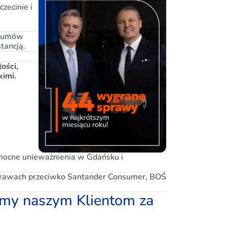
zecinie i
ć umów
stancją.
ości,
kimi.
mocne unieważnienia w Gdańsku i
 sprawach przeciwko Santander Consumer, BOŚ
emy naszym Klientom za