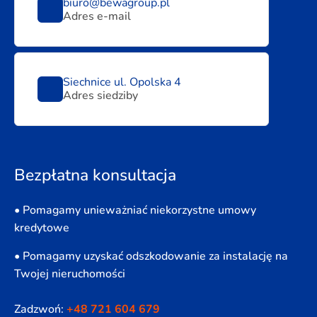
biuro@bewagroup.pl
Adres e-mail
Siechnice ul. Opolska 4
Adres siedziby
Bezpłatna konsultacja
• Pomagamy unieważniać niekorzystne umowy
kredytowe
• Pomagamy uzyskać odszkodowanie za instalację na
Twojej nieruchomości
Zadzwoń:
+48 721 604 679