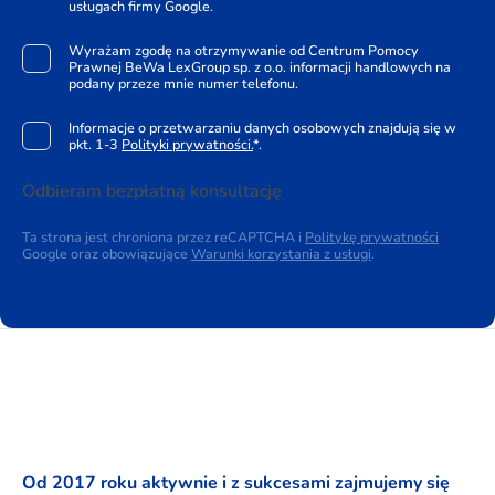
usługach firmy Google.
Wyrażam zgodę na otrzymywanie od Centrum Pomocy
Prawnej BeWa LexGroup sp. z o.o. informacji handlowych na
podany przeze mnie numer telefonu.
Informacje o przetwarzaniu danych osobowych znajdują się w
pkt. 1-3
Polityki prywatności.
*.
Odbieram bezpłatną konsultację
Ta strona jest chroniona przez reCAPTCHA i
Politykę prywatności
Google oraz obowiązujące
Warunki korzystania z usługi
.
Od 2017 roku aktywnie i z sukcesami zajmujemy się