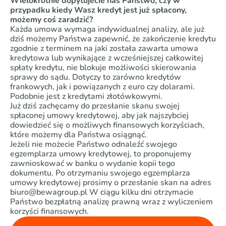
Wielokrotnie dopytujecie nas Państwo, czy w
przypadku kiedy Wasz kredyt jest już spłacony,
możemy coś zaradzić?
Każda umowa wymaga indywidualnej analizy, ale już
dziś możemy Państwa zapewnić, że zakończenie kredytu
zgodnie z terminem na jaki została zawarta umowa
kredytowa lub wynikające z wcześniejszej całkowitej
spłaty kredytu, nie blokuje możliwości skierowania
sprawy do sądu. Dotyczy to zarówno kredytów
frankowych, jak i powiązanych z euro czy dolarami.
Podobnie jest z kredytami złotówkowymi.
Już dziś zachęcamy do przesłanie skanu swojej
spłaconej umowy kredytowej, aby jak najszybciej
dowiedzieć się o możliwych finansowych korzyściach,
które możemy dla Państwa osiągnąć.
Jeżeli nie możecie Państwo odnaleźć swojego
egzemplarza umowy kredytowej, to proponujemy
zawnioskować w banku o wydanie kopii tego
dokumentu. Po otrzymaniu swojego egzemplarza
umowy kredytowej prosimy o przesłanie skan na adres
biuro@bewagroup.pl W ciągu kilku dni otrzymacie
Państwo bezpłatną analizę prawną wraz z wyliczeniem
korzyści finansowych.