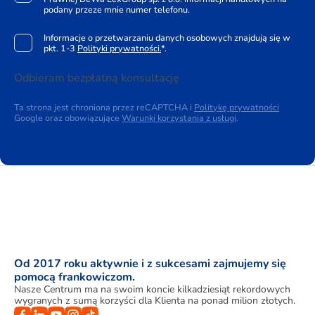
podany przeze mnie numer telefonu.
Informacje o przetwarzaniu danych osobowych znajdują się w
pkt. 1-3
Polityki prywatności.
*.
Odbieram bezpłatną konsultację
Ta strona jest chroniona przez reCAPTCHA i
Politykę prywatności
Google oraz obowiązujące
Warunki korzystania z usługi
.
Od 2017 roku aktywnie i z sukcesami zajmujemy się
pomocą frankowiczom.
Nasze Centrum ma na swoim koncie kilkadziesiąt rekordowych
wygranych z sumą korzyści dla Klienta na ponad milion złotych.