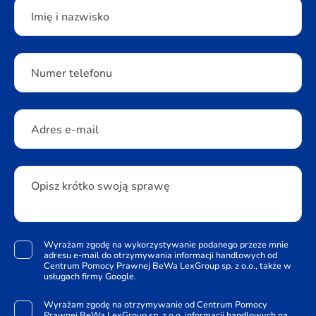
Please leave this field empty.
Imię i nazwisko
Numer telefonu
Adres e-mail
Opisz krótko swoją sprawę
Wyrażam zgodę na wykorzystywanie podanego przeze mnie
adresu e-mail do otrzymywania informacji handlowych od
Centrum Pomocy Prawnej BeWa LexGroup sp. z o.o., także w
usługach firmy Google.
Wyrażam zgodę na otrzymywanie od Centrum Pomocy
Prawnej BeWa LexGroup sp. z o.o. informacji handlowych na