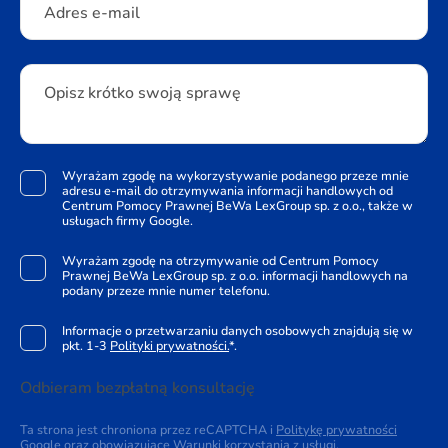
Adres e-mail
Opisz krótko swoją sprawę
Wyrażam zgodę na wykorzystywanie podanego przeze mnie
adresu e-mail do otrzymywania informacji handlowych od
Centrum Pomocy Prawnej BeWa LexGroup sp. z o.o., także w
usługach firmy Google.
Wyrażam zgodę na otrzymywanie od Centrum Pomocy
Prawnej BeWa LexGroup sp. z o.o. informacji handlowych na
podany przeze mnie numer telefonu.
Informacje o przetwarzaniu danych osobowych znajdują się w
pkt. 1-3
Polityki prywatności.
*.
Odbieram bezpłatną konsultację
Ta strona jest chroniona przez reCAPTCHA i
Politykę prywatności
Google oraz obowiązujące
Warunki korzystania z usługi
.