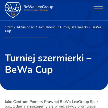
Start
/
Aktualności
/
Aktualności
/
Turniej szermierki – BeWa
Cup
Turniej szermierki –
BeWa Cup
Jako Centrum Pomocy Prawnej BeWa LexGroup Sp. z
o.o., z dumą angażujemy się w inicjatywy promujące