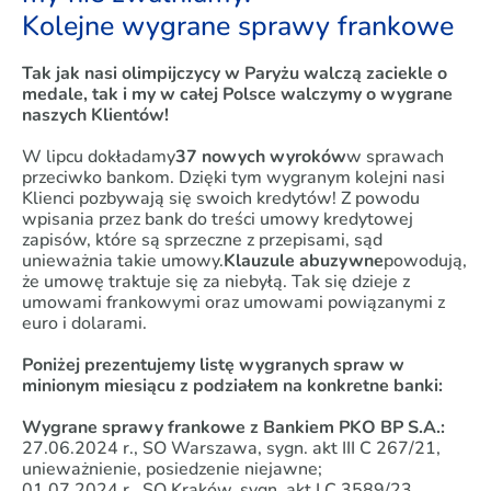
Kolejne wygrane sprawy frankowe
Tak jak nasi olimpijczycy w Paryżu walczą zaciekle o
medale, tak i my w całej Polsce walczymy o wygrane
naszych Klientów!
W lipcu dokładamy
37 nowych wyroków
w sprawach
przeciwko bankom. Dzięki tym wygranym kolejni nasi
Klienci pozbywają się swoich kredytów! Z powodu
wpisania przez bank do treści umowy kredytowej
zapisów, które są sprzeczne z przepisami, sąd
unieważnia takie umowy.
Klauzule abuzywne
powodują,
że umowę traktuje się za niebyłą. Tak się dzieje z
umowami frankowymi oraz umowami powiązanymi z
euro i dolarami.
Poniżej prezentujemy listę wygranych spraw w
minionym miesiącu z podziałem na konkretne banki:
Wygrane sprawy frankowe z Bankiem PKO BP S.A.:
27.06.2024 r., SO Warszawa, sygn. akt III C 267/21,
unieważnienie, posiedzenie niejawne;
01.07.2024 r., SO Kraków, sygn. akt I C 3589/23,