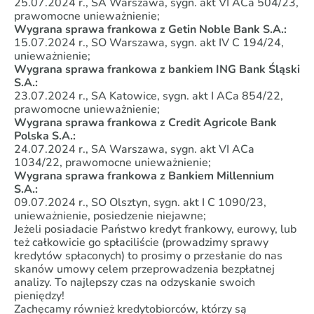
25.07.2024 r., SA Warszawa, sygn. akt VI ACa 504/23,
prawomocne unieważnienie;
Wygrana sprawa frankowa z Getin Noble Bank S.A.:
15.07.2024 r., SO Warszawa, sygn. akt IV C 194/24,
unieważnienie;
Wygrana sprawa frankowa z bankiem ING Bank Śląski
S.A.:
23.07.2024 r., SA Katowice, sygn. akt I ACa 854/22,
prawomocne unieważnienie;
Wygrana sprawa frankowa z Credit Agricole Bank
Polska S.A.:
24.07.2024 r., SA Warszawa, sygn. akt VI ACa
1034/22, prawomocne unieważnienie;
Wygrana sprawa frankowa z Bankiem Millennium
S.A.:
09.07.2024 r., SO Olsztyn, sygn. akt I C 1090/23,
unieważnienie, posiedzenie niejawne;
Jeżeli posiadacie Państwo kredyt frankowy, eurowy, lub
też całkowicie go spłaciliście (prowadzimy sprawy
kredytów spłaconych) to prosimy o przesłanie do nas
skanów umowy celem przeprowadzenia bezpłatnej
analizy. To najlepszy czas na odzyskanie swoich
pieniędzy!
Zachęcamy również kredytobiorców, którzy są