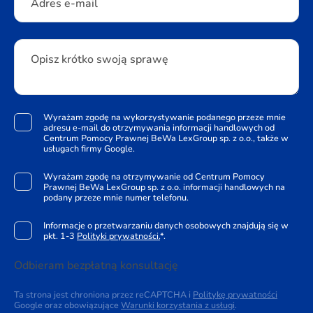
Adres e-mail
Opisz krótko swoją sprawę
Wyrażam zgodę na wykorzystywanie podanego przeze mnie
adresu e-mail do otrzymywania informacji handlowych od
Centrum Pomocy Prawnej BeWa LexGroup sp. z o.o., także w
usługach firmy Google.
Wyrażam zgodę na otrzymywanie od Centrum Pomocy
Prawnej BeWa LexGroup sp. z o.o. informacji handlowych na
podany przeze mnie numer telefonu.
Informacje o przetwarzaniu danych osobowych znajdują się w
pkt. 1-3
Polityki prywatności.
*.
Odbieram bezpłatną konsultację
Ta strona jest chroniona przez reCAPTCHA i
Politykę prywatności
Google oraz obowiązujące
Warunki korzystania z usługi
.