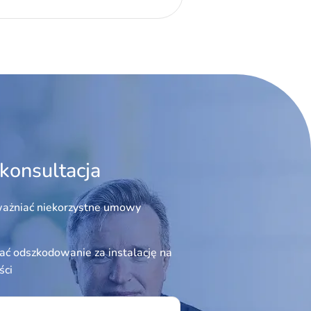
konsultacja
ażniać niekorzystne umowy
ć odszkodowanie za instalację na
ści
ield empty.