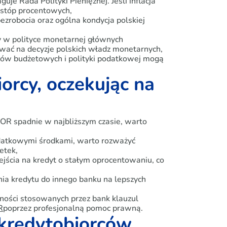
uje Rada Polityki Pieniężnej. Jeśli inflacja
 stóp procentowych,
ezrobocia oraz ogólna kondycja polskiej
y w polityce monetarnej głównych
ać na decyzje polskich władz monetarnych,
atków budżetowych i polityki podatkowej mogą
orcy, oczekując na
IBOR spadnie w najbliższym czasie, warto
dodatkowymi środkami, warto rozważyć
etek,
jścia na kredyt o stałym oprocentowaniu, co
nia kredytu do innego banku na lepszych
ności stosowanych przez bank klauzul
R
poprzez profesjonalną pomoc prawną.
kredytobiorców