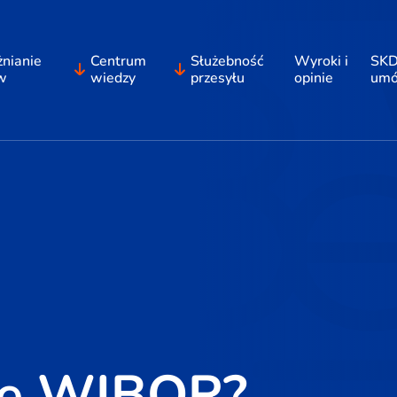
nianie
Centrum
Służebność
Wyroki i
SKD
w
wiedzy
przesyłu
opinie
um
ie WIBOR?