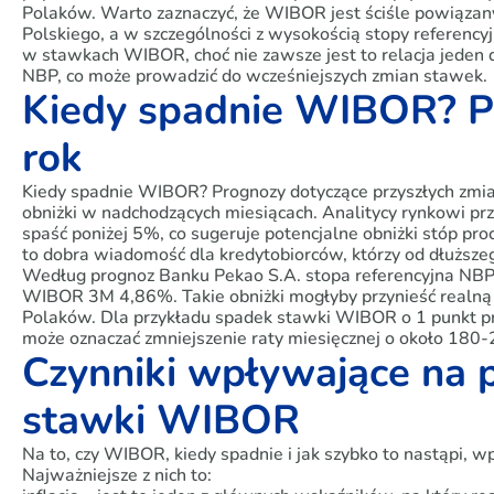
Polaków. Warto zaznaczyć, że WIBOR jest ściśle powiąza
Polskiego, a w szczególności z wysokością stopy referency
w stawkach WIBOR, choć nie zawsze jest to relacja jeden 
NBP, co może prowadzić do wcześniejszych zmian stawek.
Kiedy spadnie WIBOR? P
rok
Kiedy spadnie WIBOR? Prognozy dotyczące przyszłych zm
obniżki w nadchodzących miesiącach. Analitycy rynkowi 
spaść poniżej 5%, co sugeruje potencjalne obniżki stóp p
to dobra wiadomość dla kredytobiorców, którzy od dłuższeg
Według prognoz Banku Pekao S.A. stopa referencyjna NBP
WIBOR 3M 4,86%. Takie obniżki mogłyby przynieść realn
Polaków. Dla przykładu spadek stawki WIBOR o 1 punkt pr
może oznaczać zmniejszenie raty miesięcznej o około 180-2
Czynniki wpływające na 
stawki WIBOR
Na to, czy WIBOR, kiedy spadnie i jak szybko to nastąpi,
Najważniejsze z nich to: