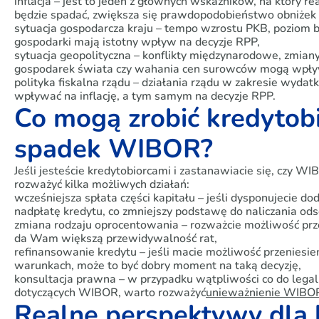
inflacja – jest to jeden z głównych wskaźników, na który reag
będzie spadać, zwiększa się prawdopodobieństwo obniżek
sytuacja gospodarcza kraju – tempo wzrostu PKB, poziom b
gospodarki mają istotny wpływ na decyzje RPP,
sytuacja geopolityczna – konflikty międzynarodowe, zmian
gospodarek świata czy wahania cen surowców mogą wpływ
polityka fiskalna rządu – działania rządu w zakresie wyd
wpływać na inflację, a tym samym na decyzje RPP.
Co mogą zrobić kredytobi
spadek WIBOR?
Jeśli jesteście kredytobiorcami i zastanawiacie się, czy W
rozważyć kilka możliwych działań:
wcześniejsza spłata części kapitału – jeśli dysponujecie 
nadpłatę kredytu, co zmniejszy podstawę do naliczania ods
zmiana rodzaju oprocentowania – rozważcie możliwość prze
da Wam większą przewidywalność rat,
refinansowanie kredytu – jeśli macie możliwość przeniesie
warunkach, może to być dobry moment na taką decyzję,
konsultacja prawna – w przypadku wątpliwości co do legal
dotyczących WIBOR, warto rozważyć
unieważnienie WIBO
Realne perspektywy dla 