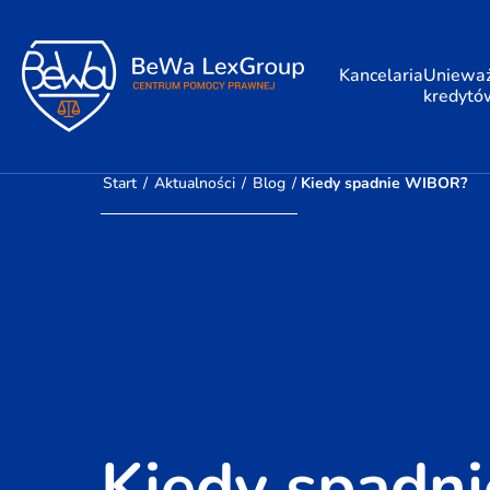
Kancelaria
Unieważ
kredytó
Start
/
Aktualności
/
Blog
/
Kiedy spadnie WIBOR?
Kiedy spadn