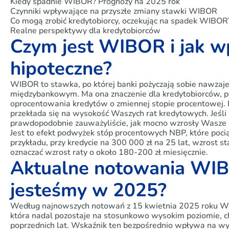
Kiedy spadnie WIBOR? Prognozy na 2025 rok
Czynniki wpływające na przyszłe zmiany stawki WIBOR
Co mogą zrobić kredytobiorcy, oczekując na spadek WIBOR
Realne perspektywy dla kredytobiorców
Czym jest WIBOR i jak w
hipoteczne?
WIBOR to stawka, po której banki pożyczają sobie nawzaj
międzybankowym. Ma ona znaczenie dla kredytobiorców, 
oprocentowania kredytów o zmiennej stopie procentowej
przekłada się na wysokość Waszych rat kredytowych. Jeśli 
prawdopodobnie zauważyliście, jak mocno wzrosły Wasze m
Jest to efekt podwyżek stóp procentowych NBP, które poc
przykładu, przy kredycie na 300 000 zł na 25 lat, wzrost
oznaczać wzrost raty o około 180-200 zł miesięcznie.
Aktualne notowania WIB
jesteśmy w 2025?
Według najnowszych notowań z 15 kwietnia 2025 roku W
która nadal pozostaje na stosunkowo wysokim poziomie, ch
poprzednich lat. Wskaźnik ten bezpośrednio wpływa na wy