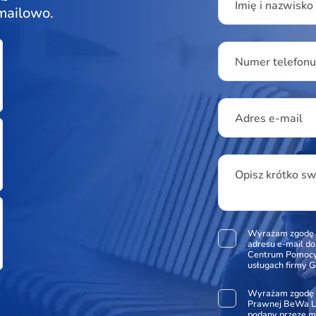
Imię i nazwisko
 mailowo.
Numer telefon
Adres e-mail
Opisz krótko s
Wyrażam zgodę 
adresu e-mail d
Centrum Pomocy 
usługach firmy G
Wyrażam zgodę 
Prawnej BeWa Le
podany przeze m