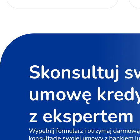
Skonsultuj s
umowę kred
z ekspertem
Wypełnij formularz i otrzymaj darmową
konsultację swojej umowy z bankiem l