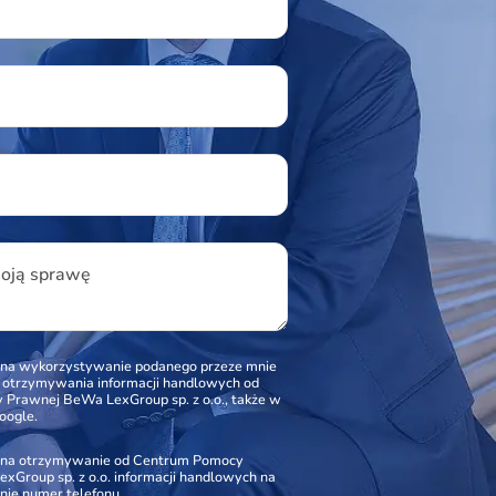
u
woją sprawę
na wykorzystywanie podanego przeze mnie
o otrzymywania informacji handlowych od
Prawnej BeWa LexGroup sp. z o.o., także w
oogle.
na otrzymywanie od Centrum Pomocy
xGroup sp. z o.o. informacji handlowych na
nie numer telefonu.