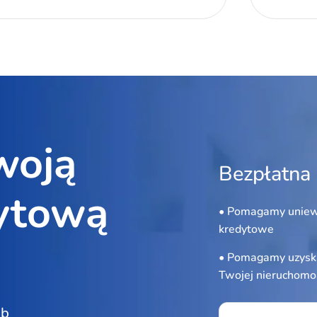
woją
Bezpłatna 
ytową
• Pomagamy uniew
kredytowe
• Pomagamy uzyska
Twojej nieruchomo
Please leave this f
ub