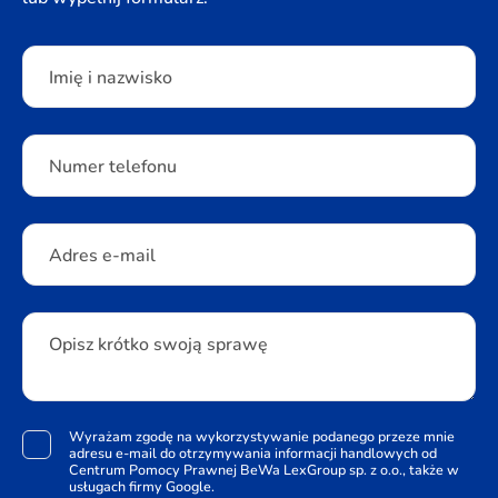
Please leave this field empty.
Imię i nazwisko
Numer telefonu
Adres e-mail
Opisz krótko swoją sprawę
Wyrażam zgodę na wykorzystywanie podanego przeze mnie
adresu e-mail do otrzymywania informacji handlowych od
Centrum Pomocy Prawnej BeWa LexGroup sp. z o.o., także w
usługach firmy Google.