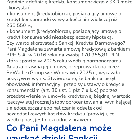
Zgodnie z definicją kredytu konsumenckiego z SKD może
skorzystać:
• konsument (kredytobiorca), posiadający umowę o
kredyt konsumencki w wysokości nie większej niż
255.550 zł;
• konsument (kredytobiorca), posiadający umowę o
kredyt konsumencki niezabezpieczony hipoteką.
Czy warto skorzystać z Sankcji Kredytu Darmowego?
Pani Magdalena zawarła umowę kredytową z bankiem
BPH S.A. w 2016 roku na kwotę 170 955,81 PLN.,
którą spłaciła w 2025 roku według harmonogramu.
Analiza prawna jej umowy, przeprowadzona przez
BeWa LexGroup we Wrocławiu 2025 r., wykazała
pozytywny wynik. Stwierdzono, że bank naruszył
obowiązek informacyjny i przepisy ustawy o kredycie
konsumenckim (art. 30 ust. 1 pkt 7 u.k.k.) poprzez
przedstawienie w umowie kredytowej błędnej wartości
rzeczywistej rocznej stopy oprocentowania, wynikającej
z niedopuszczalnego naliczania odsetek od
pozaodsetkowych kosztów kredytu (prowizji), co,
według nas, jest niezgodne z prawem.
Co Pani Magdalena może
uzyskać dzięki Sankcji