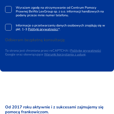
Wyrażam zgodę na otrzymywanie od Centrum Pomocy
Prawnej BeWa LexGroup sp. z o.o. informacji handlowych na
podany przeze mnie numer telefonu.
Informacje o przetwarzaniu danych osobowych znajdują się w
pkt. 1-3
Polityki prywatności.
*.
Odbieram bezpłatną konsultację
Ta strona jest chroniona przez reCAPTCHA i
Politykę prywatności
Google oraz obowiązujące
Warunki korzystania z usługi
.
Od 2017 roku aktywnie i z sukcesami zajmujemy się
pomocą frankowiczom.