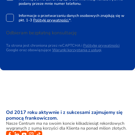
podany przeze mnie numer telefonu.
Informacje o przetwarzaniu danych osobowych znajdują się w
pkt. 1-3
Polityki prywatności.
*.
Odbieram bezpłatną konsultację
Ta strona jest chroniona przez reCAPTCHA i
Politykę prywatności
Google oraz obowiązujące
Warunki korzystania z usługi
.
Od 2017 roku aktywnie i z sukcesami zajmujemy się
pomocą frankowiczom.
Nasze Centrum ma na swoim koncie kilkadziesiąt rekordowych
wygranych z sumą korzyści dla Klienta na ponad milion złotych.