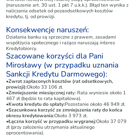
(naruszenie art. 30 ust. 1 pkt 7 u.k.k.). Błąd ten wynika z
naliczania odsetek od pozaodsetkowych kosztów
kredytu, tj. od prowizji.
Konsekwencje naruszeń:
Działania banku są sprzeczne z prawem, zasadami
współżycia społecznego i rażąco naruszają interes
Kredytobiorcy.
Szacowane korzyści dla Pani
Mirosławy (w przypadku uznania
Sankcji Kredytu Darmowego):
•
Zwrot zapłaconych kosztów (rat odsetkowych,
prowizji):
Około 33 106 zł.
•
Zmniejszenie miesięcznej rat
y: Rata wyniesie około 1
467 zł (będzie to rata kapitałowa).
•
Kwota kredytu do spłaty:
Pozostanie około 46 949 zł.
•
Szacunkowa korzyść ze zmniejszenia raty do końca
okresu kredytowania:
Około 3 973 zł.
•
Łączna korzyść w przypadku wygranej:
Około 37 079
zł (przy założeniu utrzymania aktualnego
oprocentowania).