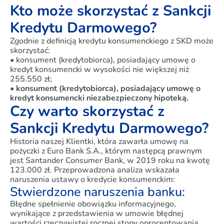
Kto może skorzystać z Sankcji
Kredytu Darmowego?
Zgodnie z definicją kredytu konsumenckiego z SKD może
skorzystać:
• konsument (kredytobiorca), posiadający umowę o
kredyt konsumencki w wysokości nie większej niż
255.550 zł;
• konsument (kredytobiorca), posiadający umowę o
kredyt konsumencki niezabezpieczony hipoteką.
Czy warto skorzystać z
Sankcji Kredytu Darmowego?
Historia naszej Klientki, która zawarła umowę na
pożyczki z Euro Bank S.A., którym następcą prawnym
jest Santander Consumer Bank, w 2019 roku na kwotę
123.000 zł. Przeprowadzona analiza wskazała
naruszenia ustawy o kredycie konsumenckim:
Stwierdzone naruszenia banku:
Błędne spełnienie obowiązku informacyjnego,
wynikające z przedstawienia w umowie błędnej
wartości rzeczywistej rocznej stopy oprocentowania