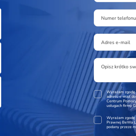
Numer telefon
Adres e-mail
Opisz krótko s
Wyrażam zgodę 
adresu e-mail d
Centrum Pomocy 
usługach firmy G
Wyrażam zgodę 
Prawnej BeWa Le
podany przeze m