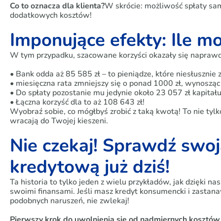
Co to oznacza dla klienta?
W skrócie: możliwość spłaty sam
dodatkowych kosztów!
Imponujące efekty: Ile m
W tym przypadku, szacowane korzyści okazały się napraw
• Bank odda aż 85 585 zł – to pieniądze, które niesłusznie 
• miesięczna rata zmniejszy się o ponad 1000 zł, wynosząc
• Do spłaty pozostanie mu jedynie około 23 057 zł kapitału
• Łączna korzyść dla to aż 108 643 zł!
Wyobraź sobie, co mógłbyś zrobić z taką kwotą! To nie tylko
wracają do Twojej kieszeni.
Nie czekaj! Sprawdź sw
kredytową już dziś!
Ta historia to tylko jeden z wielu przykładów, jak dzięki n
swoimi finansami. Jeśli masz kredyt konsumencki i zastana
podobnych naruszeń, nie zwlekaj!
Pierwszy krok do uwolnienia się od nadmiernych kosztów j