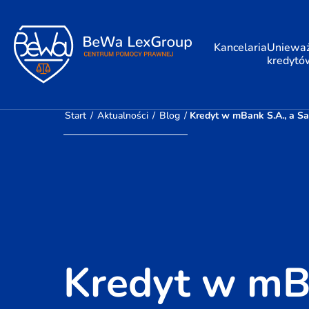
Kancelaria
Unieważ
kredytó
Start
/
Aktualności
/
Blog
/
Kredyt w mBank S.A., a S
Kredyt w mBa