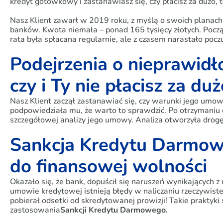
kredyt gotówkowy i zastanawiasz się, czy płacisz za dużo, te
Nasz Klient zawarł w 2019 roku, z myślą o swoich planac
banków. Kwota niemała – ponad 165 tysięcy złotych. Poc
rata była spłacana regularnie, ale z czasem narastało poczu
Podejrzenia o nieprawid
czy i Ty nie płacisz za duż
Nasz Klient zaczął zastanawiać się, czy warunki jego umow
podpowiedziała mu, że warto to sprawdzić. Po otrzymaniu 
szczegółowej analizy jego umowy. Analiza otworzyła drogę
Sankcja Kredytu Darmow
do finansowej wolności
Okazało się, że bank, dopuścił się naruszeń wynikających
umowie kredytowej istnieją błędy w naliczaniu rzeczywiste
pobierał odsetki od skredytowanej prowizji! Takie praktyki
zastosowania
Sankcji Kredytu Darmowego.