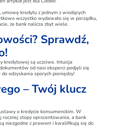
n artykuł jest dla Ciebie!
h, umowę kredytu z jednym z wiodących
zątkowo wszystko wydawało się w porządku,
cie, że bank nalicza zbyt wiele.
łowości? Sprawdź,
o!
y kredytowej są uczciwe. Intuicja
dokumentów od nasi eksperci podjęli się
 do odzyskania sporych pieniędzy!
ego – Twój klucz
 z ustawy o kredycie konsumenckim. W
j rocznej stopy oprocentowania, a bank
 są niezgodne z prawem i kwalifikują się do