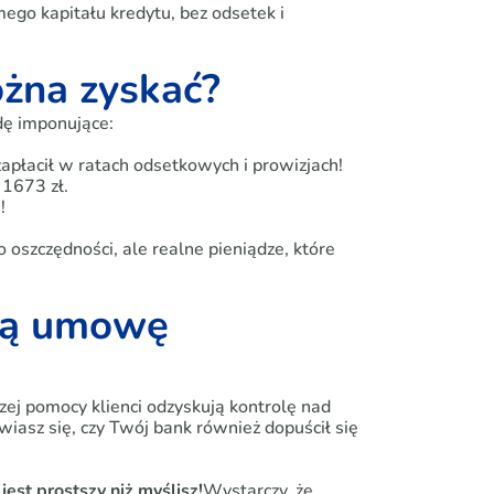
ego kapitału kredytu, bez odsetek i
ożna zyskać?
dę imponujące:
zapłacił w ratach odsetkowych i prowizjach!
 1673 zł.
!
 oszczędności, ale realne pieniądze, które
oją umowę
aszej pomocy klienci odzyskują kontrolę nad
wiasz się, czy Twój bank również dopuścił się
est prostszy niż myślisz!
Wystarczy, że