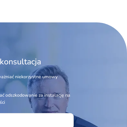
konsultacja
ażniać niekorzystne umowy
ć odszkodowanie za instalację na
ści
ield empty.