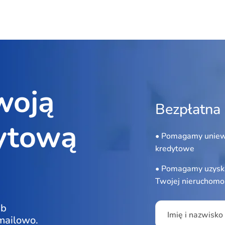
woją
Bezpłatna 
ytową
• Pomagamy uniew
kredytowe
• Pomagamy uzyska
Twojej nieruchomo
Please leave this f
ub
Imię i nazwisko
 mailowo.