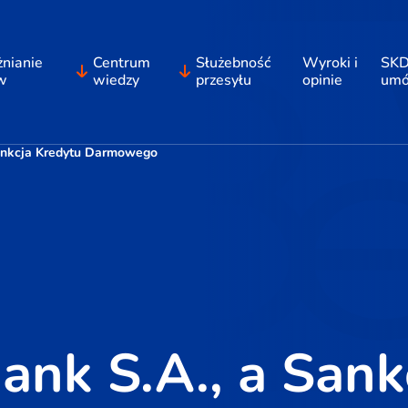
nianie
Centrum
Służebność
Wyroki i
SKD
w
wiedzy
przesyłu
opinie
um
ankcja Kredytu Darmowego
nk S.A., a Sank