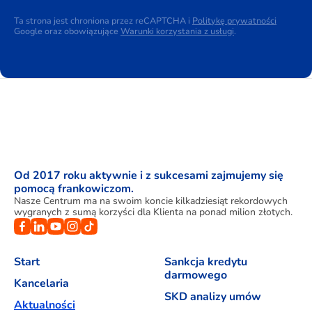
Ta strona jest chroniona przez reCAPTCHA i
Politykę prywatności
Google oraz obowiązujące
Warunki korzystania z usługi
.
Od 2017 roku aktywnie i z sukcesami zajmujemy się
pomocą frankowiczom.
Nasze Centrum ma na swoim koncie kilkadziesiąt rekordowych
wygranych z sumą korzyści dla Klienta na ponad milion złotych.
Start
Sankcja kredytu
darmowego
Kancelaria
SKD analizy umów
Aktualności