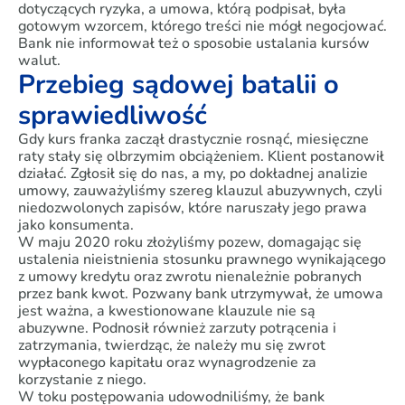
dotyczących ryzyka, a umowa, którą podpisał, była
gotowym wzorcem, którego treści nie mógł negocjować.
Bank nie informował też o sposobie ustalania kursów
walut.
Przebieg sądowej batalii o
sprawiedliwość
Gdy kurs franka zaczął drastycznie rosnąć, miesięczne
raty stały się olbrzymim obciążeniem. Klient postanowił
działać. Zgłosił się do nas, a my, po dokładnej analizie
umowy, zauważyliśmy szereg klauzul abuzywnych, czyli
niedozwolonych zapisów, które naruszały jego prawa
jako konsumenta.
W maju 2020 roku złożyliśmy pozew, domagając się
ustalenia nieistnienia stosunku prawnego wynikającego
z umowy kredytu oraz zwrotu nienależnie pobranych
przez bank kwot. Pozwany bank utrzymywał, że umowa
jest ważna, a kwestionowane klauzule nie są
abuzywne. Podnosił również zarzuty potrącenia i
zatrzymania, twierdząc, że należy mu się zwrot
wypłaconego kapitału oraz wynagrodzenie za
korzystanie z niego.
W toku postępowania udowodniliśmy, że bank