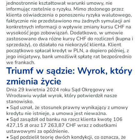
jednostronnie kształtował warunki umowy, nie
informując rzetelnie o ryzyku. Mimo złożonego przez
klienta oświadczenia o ponoszeniu ryzyka walutowego,
faktycznie nie przedstawiono mu żadnych symulacji ani
konkretnych informacji o wpływie zmiany kursu CHF na
wysokość jego zobowiązań. Dodatkowo, w umowie
zastosowano dwa różne kursy CHF do rozliczeń (kupna i
sprzedaży), co działało na niekorzyść klienta. Klient
początkowo spłacał kredyt w PLN, a dopiero później, z
jego inicjatywy, bank umożliwił spłatę rat bezpośrednio
we frankach.
Triumf w sądzie: Wyrok, który
zmienia życie
Dnia 29 kwietnia 2024 roku Sąd Okręgowy we
Wrocławiu wydał wyrok, który potwierdził nasze
stanowisko.
• Sąd uznał, że stosunek prawny wynikający z umowy
kredytu nie istnieje, a umowa jest nieważna.
• Sąd zasądził od banku na rzecz klienta kwotę 106
427,15 zł oraz 17 263,87 CHF wraz z odsetkami
ustawowymi za opóźnienie.
• Sąd podzielił teorię dwóch kondykcji, co oznacza, że