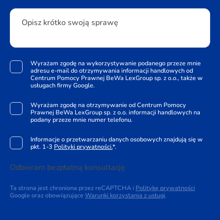
Opisz krótko swoją sprawę
Wyrażam zgodę na wykorzystywanie podanego przeze mnie
adresu e-mail do otrzymywania informacji handlowych od
Centrum Pomocy Prawnej BeWa LexGroup sp. z o.o., także w
usługach firmy Google.
Wyrażam zgodę na otrzymywanie od Centrum Pomocy
Prawnej BeWa LexGroup sp. z o.o. informacji handlowych na
podany przeze mnie numer telefonu.
Informacje o przetwarzaniu danych osobowych znajdują się w
pkt. 1-3
Polityki prywatności.
*.
Odbieram bezpłatną konsultację
Ta strona jest chroniona przez reCAPTCHA i
Politykę prywatności
Google oraz obowiązujące
Warunki korzystania z usługi
.