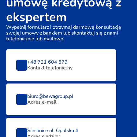
umowę kredytową z
ekspertem
Wypełnij formularz i otrzymaj darmową konsultację
swojej umowy z bankiem lub skontaktuj się z nami
telefonicznie lub mailowo.
+48 721 604 679
Kontakt telefoniczny
biuro@bewagroup.pl
Adres e-mail
Siechnice ul. Opolska 4
Adres siedziby