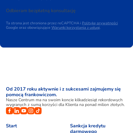
Odbieram bezpłatną konsultację
Ta strona jest chroniona przez reCAPTCHA i
Politykę prywatności
Google oraz obowiązujące
Warunki korzystania z usługi
.
Od 2017 roku aktywnie i z sukcesami zajmujemy się
pomocą frankowiczom.
Nasze Centrum ma na swoim koncie kilkadziesiąt rekordowych
wygranych z sumą korzyści dla Klienta na ponad milion złotych.
Start
Sankcja kredytu
darmowego