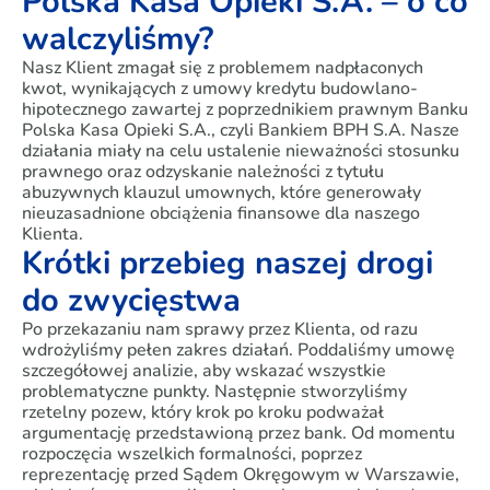
Polska Kasa Opieki S.A. – o co
walczyliśmy?
Nasz Klient zmagał się z problemem nadpłaconych
kwot, wynikających z umowy kredytu budowlano-
hipotecznego zawartej z poprzednikiem prawnym Banku
Polska Kasa Opieki S.A., czyli Bankiem BPH S.A. Nasze
działania miały na celu ustalenie nieważności stosunku
prawnego oraz odzyskanie należności z tytułu
abuzywnych klauzul umownych, które generowały
nieuzasadnione obciążenia finansowe dla naszego
Klienta.
Krótki przebieg naszej drogi
do zwycięstwa
Po przekazaniu nam sprawy przez Klienta, od razu
wdrożyliśmy pełen zakres działań. Poddaliśmy umowę
szczegółowej analizie, aby wskazać wszystkie
problematyczne punkty. Następnie stworzyliśmy
rzetelny pozew, który krok po kroku podważał
argumentację przedstawioną przez bank. Od momentu
rozpoczęcia wszelkich formalności, poprzez
reprezentację przed Sądem Okręgowym w Warszawie,