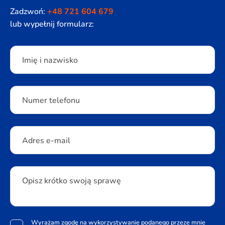
Zadzwoń:
+48 721 604 679
lub wypełnij formularz:
Please leave this field empty.
Imię i nazwisko
Numer telefonu
Adres e-mail
Opisz krótko swoją sprawę
Wyrażam zgodę na wykorzystywanie podanego przeze mnie