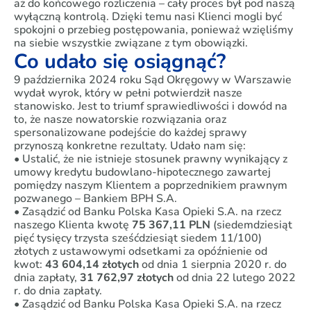
aż do końcowego rozliczenia – cały proces był pod naszą
wyłączną kontrolą. Dzięki temu nasi Klienci mogli być
spokojni o przebieg postępowania, ponieważ wzięliśmy
na siebie wszystkie związane z tym obowiązki.
Co udało się osiągnąć?
9 października 2024 roku Sąd Okręgowy w Warszawie
wydał wyrok, który w pełni potwierdził nasze
stanowisko. Jest to triumf sprawiedliwości i dowód na
to, że nasze nowatorskie rozwiązania oraz
spersonalizowane podejście do każdej sprawy
przynoszą konkretne rezultaty. Udało nam się:
• Ustalić, że nie istnieje stosunek prawny wynikający z
umowy kredytu budowlano-hipotecznego zawartej
pomiędzy naszym Klientem a poprzednikiem prawnym
pozwanego – Bankiem BPH S.A.
• Zasądzić od Banku Polska Kasa Opieki S.A. na rzecz
naszego Klienta kwotę
75 367,11 PLN
(siedemdziesiąt
pięć tysięcy trzysta sześćdziesiąt siedem 11/100)
złotych z ustawowymi odsetkami za opóźnienie od
kwot:
43 604,14 złotych
od dnia 1 sierpnia 2020 r. do
dnia zapłaty,
31 762,97 złotych
od dnia 22 lutego 2022
r. do dnia zapłaty.
• Zasądzić od Banku Polska Kasa Opieki S.A. na rzecz