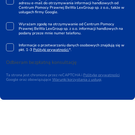
adresu e-mail do otrzymywania informacji handlowych od
Centrum Pomocy Prawnej BeWa LexGroup sp. z o.o., także w
usługach firmy Google.
Wyrażam zgodę na otrzymywanie od Centrum Pomocy
Prawnej BeWa LexGroup sp. z o.o. informacji handlowych na
podany przeze mnie numer telefonu.
Informacje o przetwarzaniu danych osobowych znajdują się w
pkt. 1-3
Polityki prywatności.
*.
Odbieram bezpłatną konsultację
Ta strona jest chroniona przez reCAPTCHA i
Politykę prywatności
Google oraz obowiązujące
Warunki korzystania z usługi
.