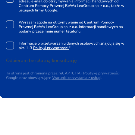
adresu e-mail do otrzymywania informacji handlowych od
Centrum Pomocy Prawnej BeWa LexGroup sp. z o.o., także w
usługach firmy Google.
Wyrażam zgodę na otrzymywanie od Centrum Pomocy
Prawnej BeWa LexGroup sp. z o.o. informacji handlowych na
podany przeze mnie numer telefonu.
Informacje o przetwarzaniu danych osobowych znajdują się w
pkt. 1-3
Polityki prywatności.
*.
Odbieram bezpłatną konsultację
Ta strona jest chroniona przez reCAPTCHA i
Politykę prywatności
Google oraz obowiązujące
Warunki korzystania z usługi
.