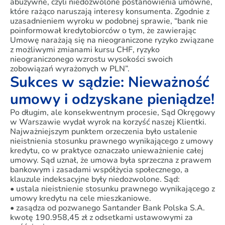
abuzywne, czyli niedozwolone postanowienia umowne,
które rażąco naruszają interesy konsumenta. Zgodnie z
uzasadnieniem wyroku w podobnej sprawie, “bank nie
poinformował kredytobiorców o tym, że zawierając
Umowę narażają się na nieograniczone ryzyko związane
z możliwymi zmianami kursu CHF, ryzyko
nieograniczonego wzrostu wysokości swoich
zobowiązań wyrażonych w PLN”.
Sukces w sądzie: Nieważność
umowy i odzyskane pieniądze!
Po długim, ale konsekwentnym procesie, Sąd Okręgowy
w Warszawie wydał wyrok na korzyść naszej Klientki.
Najważniejszym punktem orzeczenia było ustalenie
nieistnienia stosunku prawnego wynikającego z umowy
kredytu, co w praktyce oznaczało unieważnienie całej
umowy. Sąd uznał, że umowa była sprzeczna z prawem
bankowym i zasadami współżycia społecznego, a
klauzule indeksacyjne były niedozwolone. Sąd:
• ustala nieistnienie stosunku prawnego wynikającego z
umowy kredytu na cele mieszkaniowe.
• zasądza od pozwanego Santander Bank Polska S.A.
kwotę 190.958,45 zł z odsetkami ustawowymi za