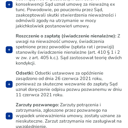
konsekwencji Sąd uznał umowę za nieważną
ex
tunc
. Powodowie, po pouczeniu przez Sąd,
zaakceptowali skutki stwierdzenia nieważności i
odmówili zgody na utrzymanie w mocy
jakichkolwiek postanowień umowy.
Roszczenie o zapłatę (świadczenie nienależne):
Z
uwagi na nieważność umowy, świadczenia
spełnione przez powodów (spłata rat i prowizji)
stanowiły świadczenie nienależne (art. 410 § 1 i 2
w zw. z art. 405 k.c.). Sąd zastosował teorię dwóch
kondykcji.
Odsetki:
Odsetki ustawowe za opóźnienie
zasądzono od dnia 26 czerwca 2021 roku,
ponieważ za skuteczne wezwanie do zapłaty Sąd
uznał doręczenie odpisu pozwu pozwanemu w dniu
11 czerwca 2021 roku.
Zarzuty pozwanego:
Zarzuty potrącenia i
zatrzymania, zgłoszone przez pozwanego na
wypadek unieważnienia umowy, zostały uznane za
nieskuteczne. Zarzut zatrzymania nie zasługiwał na
uwzględnienie.