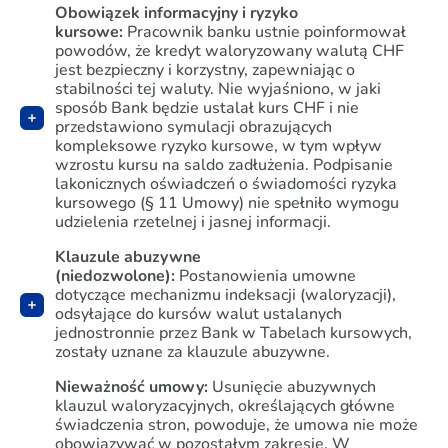
Obowiązek informacyjny i ryzyko
kursowe:
Pracownik banku ustnie poinformował
powodów, że kredyt waloryzowany walutą CHF
jest bezpieczny i korzystny, zapewniając o
stabilności tej waluty. Nie wyjaśniono, w jaki
sposób Bank będzie ustalał kurs CHF i nie
przedstawiono symulacji obrazujących
kompleksowe ryzyko kursowe, w tym wpływ
wzrostu kursu na saldo zadłużenia. Podpisanie
lakonicznych oświadczeń o świadomości ryzyka
kursowego (§ 11 Umowy) nie spełniło wymogu
udzielenia rzetelnej i jasnej informacji.
Klauzule abuzywne
(niedozwolone):
Postanowienia umowne
dotyczące mechanizmu indeksacji (waloryzacji),
odsyłające do kursów walut ustalanych
jednostronnie przez Bank w Tabelach kursowych,
zostały uznane za klauzule abuzywne.
Nieważność umowy:
Usunięcie abuzywnych
klauzul waloryzacyjnych, określających główne
świadczenia stron, powoduje, że umowa nie może
obowiązywać w pozostałym zakresie. W